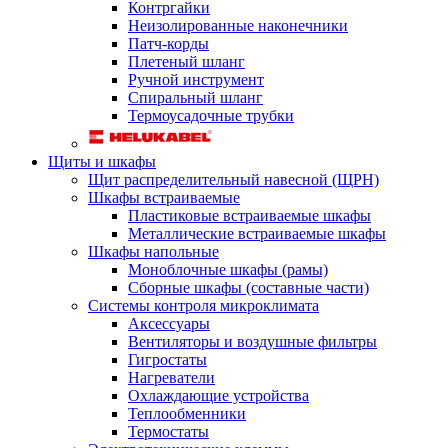
Контргайки
Неизолированные наконечники
Патч-корды
Плетеный шланг
Ручной инструмент
Спиральный шланг
Термоусадочные трубки
Щиты и шкафы
Щит распределительный навесной (ЩРН)
Шкафы встраиваемые
Пластиковые встраиваемые шкафы
Металлические встраиваемые шкафы
Шкафы напольные
Моноблочные шкафы (рамы)
Сборные шкафы (составные части)
Системы контроля микроклимата
Аксессуары
Вентиляторы и воздушные фильтры
Гигростаты
Нагреватели
Охлаждающие устройства
Теплообменники
Термостаты