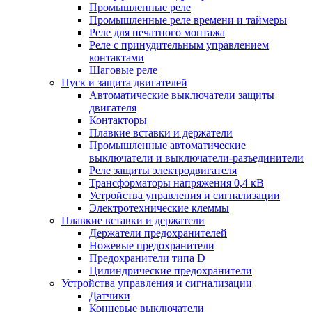
Промышленные реле
Промышленные реле времени и таймеры
Реле для печатного монтажа
Реле с принудительным управлением
контактами
Шаговые реле
Пуск и защита двигателей
Автоматические выключатели защиты
двигателя
Контакторы
Плавкие вставки и держатели
Промышленные автоматические
выключатели и выключатели-разъединители
Реле защиты электродвигателя
Трансформаторы напряжения 0,4 кВ
Устройства управления и сигнализации
Электротехнические клеммы
Плавкие вставки и держатели
Держатели предохранителей
Ножевые предохранители
Предохранители типа D
Цилиндрические предохранители
Устройства управления и сигнализации
Датчики
Концевые выключатели