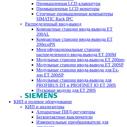
Промышленная LCD клавиатура
Промышленные LCD мониторы
Стоечные промышленные компьютеры
SIMATIC Rack IPC
Распределенный ввод-вывод
Компактные станции ввода-вывода ET
200AL
Компактные станции ввода-вывода ET
200ecoPN
Многофункциональные станции
распределенного ввода-вывода ET 200M
Модульные станции ввода-вывода ET 200pro
Модульные станции ввода-вывода ET 200SP
Модульные станции ввода-вывода для Ex-
зон ET 200iSP
Модульные станции ввода-вывода для
PROFIBUS DT и PROFINET IO ET 200S
Пусковые модули для ET 200S
КИП и полевое оборудование
КИП и анализаторы
Аппаратные ПИД-регуляторы
Бесконтактные выключатели
Измерительные преобразователи для