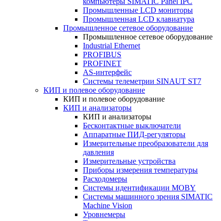
компьютеры SIMATIC Panel IPC
Промышленные LCD мониторы
Промышленная LCD клавиатура
Промышленное сетевое оборудование
Промышленное сетевое оборудование
Industrial Ethernet
PROFIBUS
PROFINET
AS-интерфейс
Системы телеметрии SINAUT ST7
КИП и полевое оборудование
КИП и полевое оборудование
КИП и анализаторы
КИП и анализаторы
Бесконтактные выключатели
Аппаратные ПИД-регуляторы
Измерительные преобразователи для
давления
Измерительные устройства
Приборы измерения температуры
Расходомеры
Системы идентификации MOBY
Системы машинного зрения SIMATIC
Machine Vision
Уровнемеры