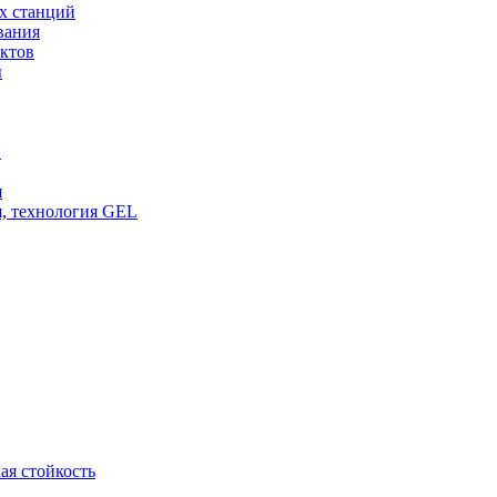
х станций
вания
ктов
ы
и
я
, технология GEL
ая стойкость