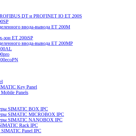
 PROFIBUS DT и PROFINET IO ET 200S
00SP
еленного ввода-вывода ET 200M
x-зон ET 200iSP
еленного ввода-вывода ET 200MP
200AL
0pro
200ecoPN
el
IMATIC Key Panel
Mobile Panels
еры SIMATIC BOX IPC
теры SIMATIC MICROBOX IPC
теры SIMATIC NANOBOX IPC
SIMATIC Rack IPC
SIMATIC Panel IPC