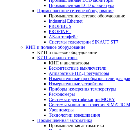
Промышленные LCD мониторы
Промышленная LCD клавиатура
Промышленное сетевое оборудование
Промышленное сетевое оборудование
Industrial Ethernet
PROFIBUS
PROFINET
AS-интерфейс
Системы телеметрии SINAUT ST7
КИП и полевое оборудование
КИП и полевое оборудование
КИП и анализаторы
КИП и анализаторы
Бесконтактные выключатели
Аппаратные ПИД-регуляторы
Измерительные преобразователи для да
Измерительные устройства
Приборы измерения температуры
Расходомеры
Системы идентификации MOBY
Системы машинного зрения SIMATIC Ma
Уровнемеры
Технологии взвешивания
Промышленная автоматика
Промышленная автоматика