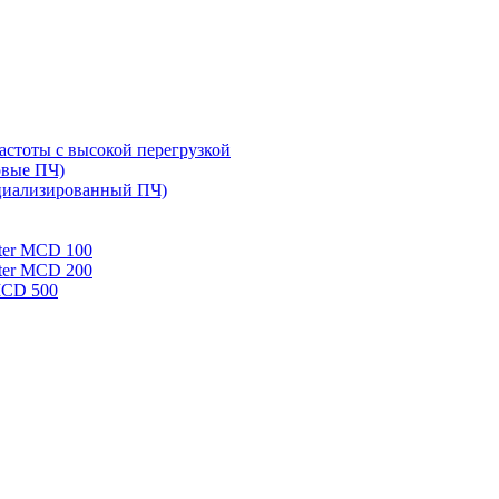
стоты с высокой перегрузкой
овые ПЧ)
циализированный ПЧ)
rter MCD 100
rter MCD 200
 MCD 500