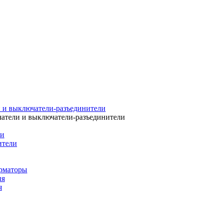
 и выключатели-разъединители
атели и выключатели-разъединители
ли
ители
рматоры
ия
я