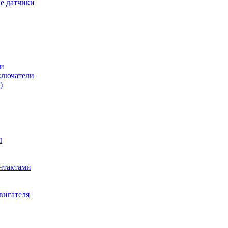
е датчики
и
ключатели
)
ы
нтактами
вигателя