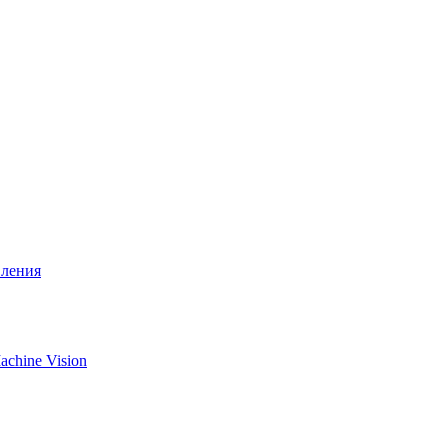
вления
chine Vision