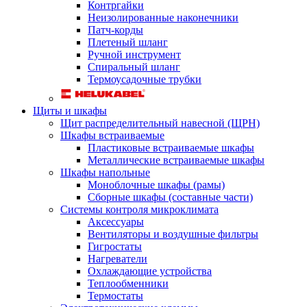
Контргайки
Неизолированные наконечники
Патч-корды
Плетеный шланг
Ручной инструмент
Спиральный шланг
Термоусадочные трубки
Щиты и шкафы
Щит распределительный навесной (ЩРН)
Шкафы встраиваемые
Пластиковые встраиваемые шкафы
Металлические встраиваемые шкафы
Шкафы напольные
Моноблочные шкафы (рамы)
Сборные шкафы (составные части)
Системы контроля микроклимата
Аксессуары
Вентиляторы и воздушные фильтры
Гигростаты
Нагреватели
Охлаждающие устройства
Теплообменники
Термостаты