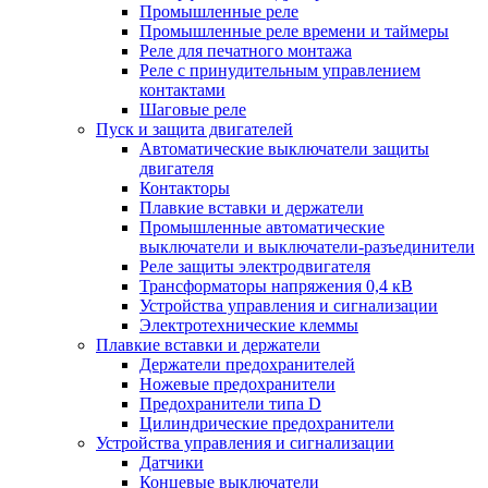
Промышленные реле
Промышленные реле времени и таймеры
Реле для печатного монтажа
Реле с принудительным управлением
контактами
Шаговые реле
Пуск и защита двигателей
Автоматические выключатели защиты
двигателя
Контакторы
Плавкие вставки и держатели
Промышленные автоматические
выключатели и выключатели-разъединители
Реле защиты электродвигателя
Трансформаторы напряжения 0,4 кВ
Устройства управления и сигнализации
Электротехнические клеммы
Плавкие вставки и держатели
Держатели предохранителей
Ножевые предохранители
Предохранители типа D
Цилиндрические предохранители
Устройства управления и сигнализации
Датчики
Концевые выключатели