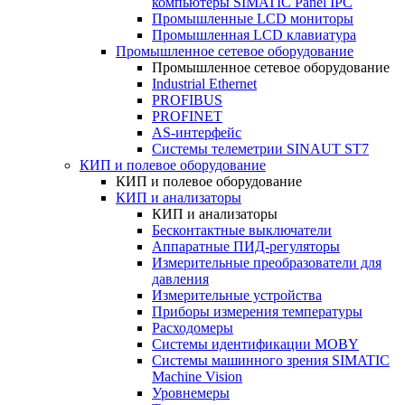
компьютеры SIMATIC Panel IPC
Промышленные LCD мониторы
Промышленная LCD клавиатура
Промышленное сетевое оборудование
Промышленное сетевое оборудование
Industrial Ethernet
PROFIBUS
PROFINET
AS-интерфейс
Системы телеметрии SINAUT ST7
КИП и полевое оборудование
КИП и полевое оборудование
КИП и анализаторы
КИП и анализаторы
Бесконтактные выключатели
Аппаратные ПИД-регуляторы
Измерительные преобразователи для
давления
Измерительные устройства
Приборы измерения температуры
Расходомеры
Системы идентификации MOBY
Системы машинного зрения SIMATIC
Machine Vision
Уровнемеры