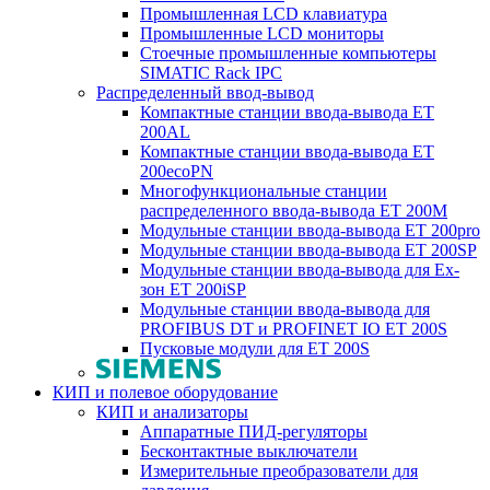
Промышленная LCD клавиатура
Промышленные LCD мониторы
Стоечные промышленные компьютеры
SIMATIC Rack IPC
Распределенный ввод-вывод
Компактные станции ввода-вывода ET
200AL
Компактные станции ввода-вывода ET
200ecoPN
Многофункциональные станции
распределенного ввода-вывода ET 200M
Модульные станции ввода-вывода ET 200pro
Модульные станции ввода-вывода ET 200SP
Модульные станции ввода-вывода для Ex-
зон ET 200iSP
Модульные станции ввода-вывода для
PROFIBUS DT и PROFINET IO ET 200S
Пусковые модули для ET 200S
КИП и полевое оборудование
КИП и анализаторы
Аппаратные ПИД-регуляторы
Бесконтактные выключатели
Измерительные преобразователи для