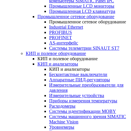
компьютеры SIMATIC Panel IPC
Промышленные LCD мониторы
Промышленная LCD клавиатура
Промышленное сетевое оборудование
Промышленное сетевое оборудование
Industrial Ethernet
PROFIBUS
PROFINET
AS-интерфейс
Системы телеметрии SINAUT ST7
КИП и полевое оборудование
КИП и полевое оборудование
КИП и анализаторы
КИП и анализаторы
Бесконтактные выключатели
Аппаратные ПИД-регуляторы
Измерительные преобразователи для
давления
Измерительные устройства
Приборы измерения температуры
Расходомеры
Системы идентификации MOBY
Системы машинного зрения SIMATIC
Machine Vision
Уровнемеры