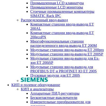
Промышленная LCD клавиатура
Промышленные LCD мониторы
Стоечные промышленные компьютеры
SIMATIC Rack IPC
Распределенный ввод-вывод
Компактные станции ввода-вывода ET
200AL
Компактные станции ввода-вывода ET
200ecoPN
Многофункциональные станции
распределенного ввода-вывода ET 200M
Модульные станции ввода-вывода ET 200pro
Модульные станции ввода-вывода ET 200SP
Модульные станции ввода-вывода для Ex-
зон ET 200iSP
Модульные станции ввода-вывода для
PROFIBUS DT и PROFINET IO ET 200S
Пусковые модули для ET 200S
КИП и полевое оборудование
КИП и анализаторы
Аппаратные ПИД-регуляторы
Бесконтактные выключатели
Измерительные преобразователи для