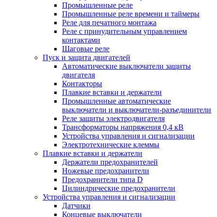
Промышленные реле
Промышленные реле времени и таймеры
Реле для печатного монтажа
Реле с принудительным управлением
контактами
Шаговые реле
Пуск и защита двигателей
Автоматические выключатели защиты
двигателя
Контакторы
Плавкие вставки и держатели
Промышленные автоматические
выключатели и выключатели-разъединители
Реле защиты электродвигателя
Трансформаторы напряжения 0,4 кВ
Устройства управления и сигнализации
Электротехнические клеммы
Плавкие вставки и держатели
Держатели предохранителей
Ножевые предохранители
Предохранители типа D
Цилиндрические предохранители
Устройства управления и сигнализации
Датчики
Концевые выключатели