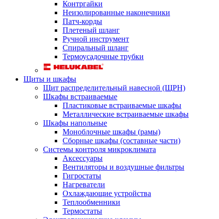
Контргайки
Неизолированные наконечники
Патч-корды
Плетеный шланг
Ручной инструмент
Спиральный шланг
Термоусадочные трубки
Щиты и шкафы
Щит распределительный навесной (ЩРН)
Шкафы встраиваемые
Пластиковые встраиваемые шкафы
Металлические встраиваемые шкафы
Шкафы напольные
Моноблочные шкафы (рамы)
Сборные шкафы (составные части)
Системы контроля микроклимата
Аксессуары
Вентиляторы и воздушные фильтры
Гигростаты
Нагреватели
Охлаждающие устройства
Теплообменники
Термостаты