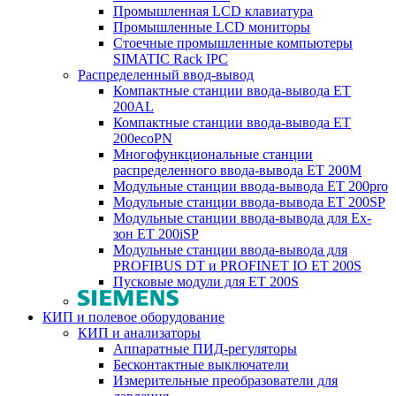
Промышленная LCD клавиатура
Промышленные LCD мониторы
Стоечные промышленные компьютеры
SIMATIC Rack IPC
Распределенный ввод-вывод
Компактные станции ввода-вывода ET
200AL
Компактные станции ввода-вывода ET
200ecoPN
Многофункциональные станции
распределенного ввода-вывода ET 200M
Модульные станции ввода-вывода ET 200pro
Модульные станции ввода-вывода ET 200SP
Модульные станции ввода-вывода для Ex-
зон ET 200iSP
Модульные станции ввода-вывода для
PROFIBUS DT и PROFINET IO ET 200S
Пусковые модули для ET 200S
КИП и полевое оборудование
КИП и анализаторы
Аппаратные ПИД-регуляторы
Бесконтактные выключатели
Измерительные преобразователи для