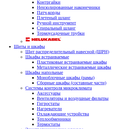
Контргайки
Неизолированные наконечники
Патч-корды
Плетеный шланг
Ручной инструмент
Спиральный шланг
Термоусадочные трубки
Щиты и шкафы
Щит распределительный навесной (ЩРН)
Шкафы встраиваемые
Пластиковые встраиваемые шкафы
Металлические встраиваемые шкафы
Шкафы напольные
Моноблочные шкафы (рамы)
Сборные шкафы (составные части)
Системы контроля микроклимата
Аксессуары
Вентиляторы и воздушные фильтры
Гигростаты
Нагреватели
Охлаждающие устройства
Теплообменники
Термостаты