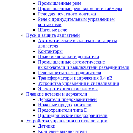
Промышленные реле
Промышленные реле времени и таймеры
Реле для печатного монтажа
Реле с принудительным управлением
контактами
Шаговые реле
Пуск и защита двигателей
Автоматические выключатели защиты
двигателя
Контакторы
Плавкие вставки и держатели
Промышленные автоматические
выключатели и выключатели-разъединители
Реле защиты электродвигателя
Трансформаторы напряжения 0,4 кВ
Устройства управления и сигнализации
Электротехнические клеммы
Плавкие вставки и держатели
Держатели предохранителей
Ножевые предохранители
Предохранители типа D
Цилиндрические предохранители
Устройства управления и сигнализации
Датчики
Концевые выключатели