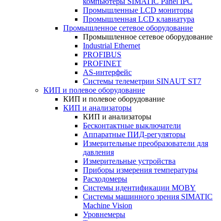
компьютеры SIMATIC Panel IPC
Промышленные LCD мониторы
Промышленная LCD клавиатура
Промышленное сетевое оборудование
Промышленное сетевое оборудование
Industrial Ethernet
PROFIBUS
PROFINET
AS-интерфейс
Системы телеметрии SINAUT ST7
КИП и полевое оборудование
КИП и полевое оборудование
КИП и анализаторы
КИП и анализаторы
Бесконтактные выключатели
Аппаратные ПИД-регуляторы
Измерительные преобразователи для
давления
Измерительные устройства
Приборы измерения температуры
Расходомеры
Системы идентификации MOBY
Системы машинного зрения SIMATIC
Machine Vision
Уровнемеры