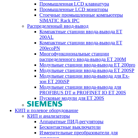
Промышленная LCD клавиатура
Промышленные LCD мониторы
Стоечные промышленные компьютеры
SIMATIC Rack IPC
Распределенный ввод-вывод
Компактные станции ввода-вывода ET
200AL
Компактные станции ввода-вывода ET
200ecoPN
Многофункциональные станции
распределенного ввода-вывода ET 200M
Модульные станции ввода-вывода ET 200pro
Модульные станции ввода-вывода ET 200SP
Модульные станции ввода-вывода для Ex-
зон ET 200iSP
Модульные станции ввода-вывода для
PROFIBUS DT и PROFINET IO ET 200S
Пусковые модули для ET 200S
КИП и полевое оборудование
КИП и анализаторы
Аппаратные ПИД-регуляторы
Бесконтактные выключатели
Измерительные преобразователи для