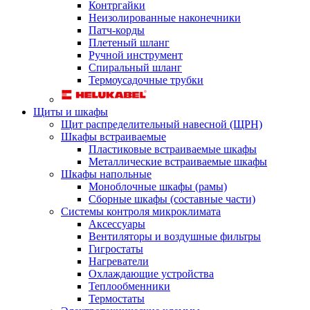
Контргайки
Неизолированные наконечники
Патч-корды
Плетеный шланг
Ручной инструмент
Спиральный шланг
Термоусадочные трубки
Щиты и шкафы
Щит распределительный навесной (ЩРН)
Шкафы встраиваемые
Пластиковые встраиваемые шкафы
Металлические встраиваемые шкафы
Шкафы напольные
Моноблочные шкафы (рамы)
Сборные шкафы (составные части)
Системы контроля микроклимата
Аксессуары
Вентиляторы и воздушные фильтры
Гигростаты
Нагреватели
Охлаждающие устройства
Теплообменники
Термостаты