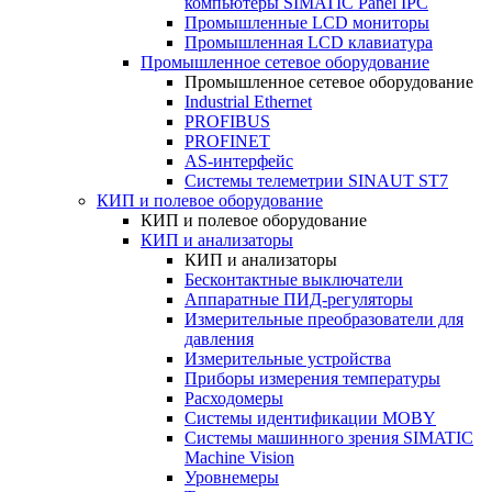
компьютеры SIMATIC Panel IPC
Промышленные LCD мониторы
Промышленная LCD клавиатура
Промышленное сетевое оборудование
Промышленное сетевое оборудование
Industrial Ethernet
PROFIBUS
PROFINET
AS-интерфейс
Системы телеметрии SINAUT ST7
КИП и полевое оборудование
КИП и полевое оборудование
КИП и анализаторы
КИП и анализаторы
Бесконтактные выключатели
Аппаратные ПИД-регуляторы
Измерительные преобразователи для
давления
Измерительные устройства
Приборы измерения температуры
Расходомеры
Системы идентификации MOBY
Системы машинного зрения SIMATIC
Machine Vision
Уровнемеры