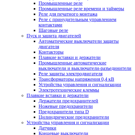
Промышленные реле
Промышленные реле времени и таймеры
Реле для печатного монтажа
Реле с принудительным управлением
контактами
Шаговые реле
Пуск и защита двигателей
Автоматические выключатели защиты
двигателя
Контакторы
Плавкие вставки и держатели
Промышленные автоматические
выключатели и выключатели-разъединители
Реле защиты электродвигателя
Трансформаторы напряжения 0,4 кВ
Устройства управления и сигнализации
Электротехнические клеммы
Плавкие вставки и держатели
Держатели предохранителей
Ножевые предохранители
Предохранители типа D
Цилиндрические предохранители
Устройства управления и сигнализации
Датчики
Концевые выключатели