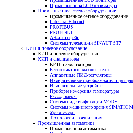
Промышленные LCD мониторы
Промышленная LCD клавиатура
Промышленное сетевое оборудование
Промышленное сетевое оборудование
Industrial Ethernet
PROFIBUS
PROFINET
AS-интерфейс
Системы телеметрии SINAUT ST7
КИП и полевое оборудование
КИП и полевое оборудование
КИП и анализаторы
КИП и анализаторы
Бесконтактные выключатели
Аппаратные ПИД-регуляторы
Измерительные преобразователи для да
Измерительные устройства
Приборы измерения температуры
Расходомеры
Системы идентификации MOBY
Системы машинного зрения SIMATIC Ma
Уровнемеры
Технологии взвешивания
Промышленная автоматика
Промышленная автоматика