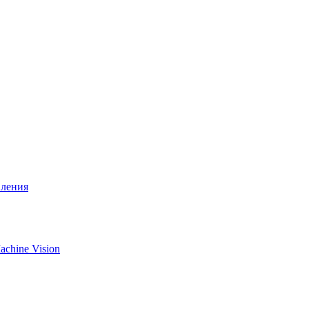
вления
chine Vision