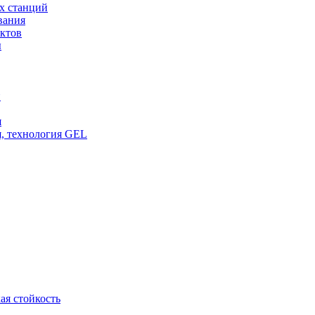
х станций
вания
ктов
ы
и
я
, технология GEL
ая стойкость