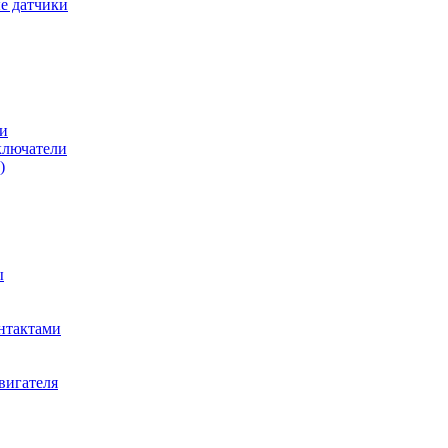
е датчики
и
ключатели
)
ы
нтактами
вигателя