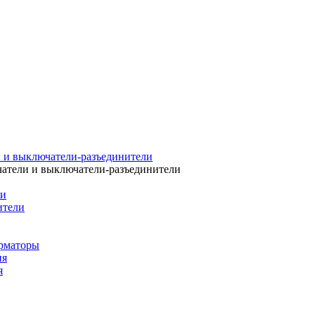
 и выключатели-разъединители
атели и выключатели-разъединители
ли
ители
рматоры
ия
я