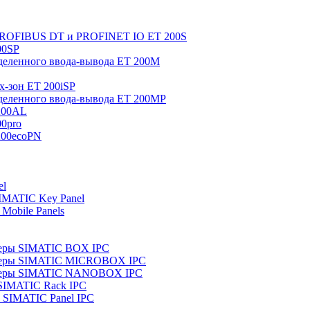
 PROFIBUS DT и PROFINET IO ET 200S
00SP
еленного ввода-вывода ET 200M
x-зон ET 200iSP
еленного ввода-вывода ET 200MP
200AL
0pro
200ecoPN
el
IMATIC Key Panel
Mobile Panels
еры SIMATIC BOX IPC
теры SIMATIC MICROBOX IPC
теры SIMATIC NANOBOX IPC
SIMATIC Rack IPC
SIMATIC Panel IPC