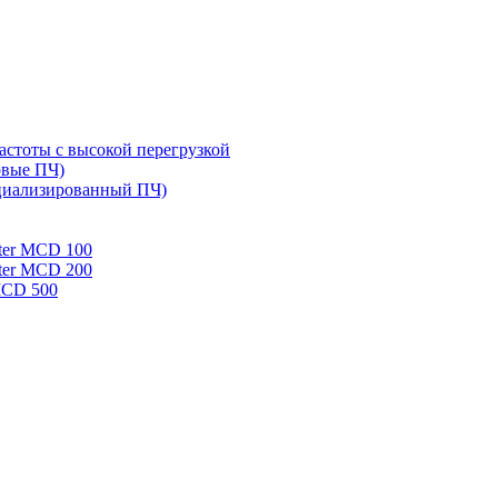
стоты с высокой перегрузкой
овые ПЧ)
циализированный ПЧ)
rter MCD 100
rter MCD 200
 MCD 500