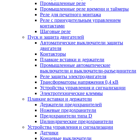
Промышленные реле
Промышленные реле времени и таймеры
Реле для печатного монтажа
Реле с принудительным управлением
контактами
Шаговые реле
Пуск и защита двигателей
Автоматические выключатели защиты
двигателя
Контакторы
Плавкие вставки и держатели
Промышленные автоматические
выключатели и выключатели-разъединители
Реле защиты электродвигателя
Трансформаторы напряжения 0,4 кВ
Устройства управления и сигнализации
Электротехнические клеммы
Плавкие вставки и держатели
Держатели предохранителей
Ножевые предохранители
Предохранители типа D
Цилиндрические предохранители
Устройства управления и сигнализации
Датчики
Концевые выключатели