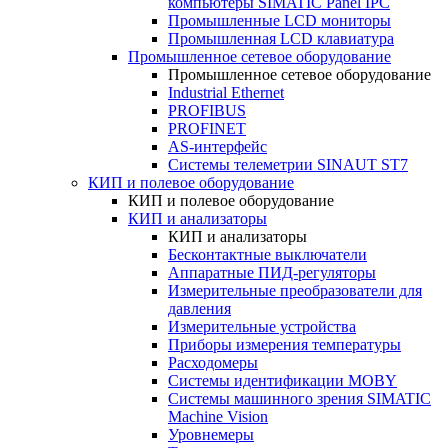
компьютеры SIMATIC Panel IPC
Промышленные LCD мониторы
Промышленная LCD клавиатура
Промышленное сетевое оборудование
Промышленное сетевое оборудование
Industrial Ethernet
PROFIBUS
PROFINET
AS-интерфейс
Системы телеметрии SINAUT ST7
КИП и полевое оборудование
КИП и полевое оборудование
КИП и анализаторы
КИП и анализаторы
Бесконтактные выключатели
Аппаратные ПИД-регуляторы
Измерительные преобразователи для
давления
Измерительные устройства
Приборы измерения температуры
Расходомеры
Системы идентификации MOBY
Системы машинного зрения SIMATIC
Machine Vision
Уровнемеры