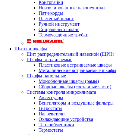
Контргайки
Неизолированные наконечники
Патч-корды
Плетеный шланг
Ручной инструмент
Спиральный шланг
Термоусадочные трубки
Щиты и шкафы
Щит распределительный навесной (ЩРН)
Шкафы встраиваемые
Пластиковые встраиваемые шкафы
Металлические встраиваемые шкафы
Шкафы напольные
Моноблочные шкафы (рамы)
Сборные шкафы (составные части)
Системы контроля микроклимата
Аксессуары
Вентиляторы и воздушные фильтры
Гигростаты
Нагреватели
Охлаждающие устройства
Теплообменники
Термостаты