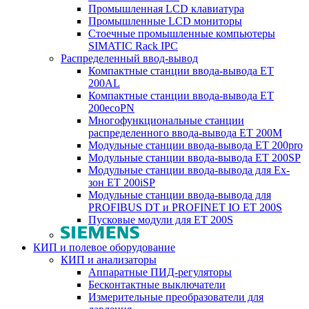
Промышленная LCD клавиатура
Промышленные LCD мониторы
Стоечные промышленные компьютеры
SIMATIC Rack IPC
Распределенный ввод-вывод
Компактные станции ввода-вывода ET
200AL
Компактные станции ввода-вывода ET
200ecoPN
Многофункциональные станции
распределенного ввода-вывода ET 200M
Модульные станции ввода-вывода ET 200pro
Модульные станции ввода-вывода ET 200SP
Модульные станции ввода-вывода для Ex-
зон ET 200iSP
Модульные станции ввода-вывода для
PROFIBUS DT и PROFINET IO ET 200S
Пусковые модули для ET 200S
КИП и полевое оборудование
КИП и анализаторы
Аппаратные ПИД-регуляторы
Бесконтактные выключатели
Измерительные преобразователи для