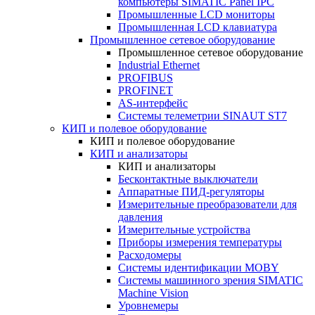
компьютеры SIMATIC Panel IPC
Промышленные LCD мониторы
Промышленная LCD клавиатура
Промышленное сетевое оборудование
Промышленное сетевое оборудование
Industrial Ethernet
PROFIBUS
PROFINET
AS-интерфейс
Системы телеметрии SINAUT ST7
КИП и полевое оборудование
КИП и полевое оборудование
КИП и анализаторы
КИП и анализаторы
Бесконтактные выключатели
Аппаратные ПИД-регуляторы
Измерительные преобразователи для
давления
Измерительные устройства
Приборы измерения температуры
Расходомеры
Системы идентификации MOBY
Системы машинного зрения SIMATIC
Machine Vision
Уровнемеры