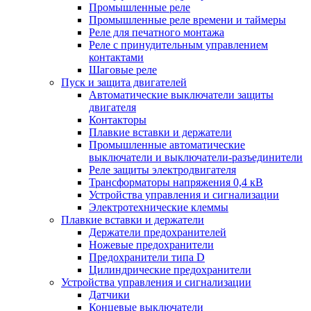
Промышленные реле
Промышленные реле времени и таймеры
Реле для печатного монтажа
Реле с принудительным управлением
контактами
Шаговые реле
Пуск и защита двигателей
Автоматические выключатели защиты
двигателя
Контакторы
Плавкие вставки и держатели
Промышленные автоматические
выключатели и выключатели-разъединители
Реле защиты электродвигателя
Трансформаторы напряжения 0,4 кВ
Устройства управления и сигнализации
Электротехнические клеммы
Плавкие вставки и держатели
Держатели предохранителей
Ножевые предохранители
Предохранители типа D
Цилиндрические предохранители
Устройства управления и сигнализации
Датчики
Концевые выключатели