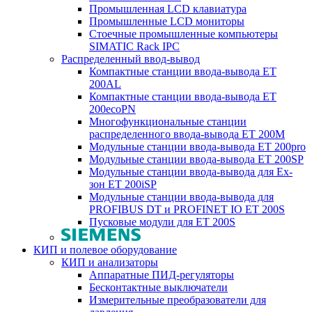
Промышленная LCD клавиатура
Промышленные LCD мониторы
Стоечные промышленные компьютеры
SIMATIC Rack IPC
Распределенный ввод-вывод
Компактные станции ввода-вывода ET
200AL
Компактные станции ввода-вывода ET
200ecoPN
Многофункциональные станции
распределенного ввода-вывода ET 200M
Модульные станции ввода-вывода ET 200pro
Модульные станции ввода-вывода ET 200SP
Модульные станции ввода-вывода для Ex-
зон ET 200iSP
Модульные станции ввода-вывода для
PROFIBUS DT и PROFINET IO ET 200S
Пусковые модули для ET 200S
КИП и полевое оборудование
КИП и анализаторы
Аппаратные ПИД-регуляторы
Бесконтактные выключатели
Измерительные преобразователи для