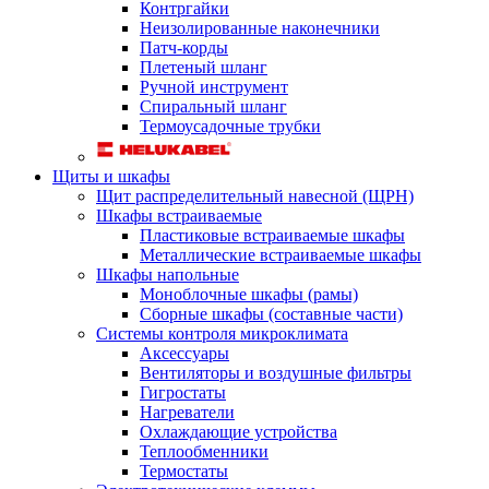
Контргайки
Неизолированные наконечники
Патч-корды
Плетеный шланг
Ручной инструмент
Спиральный шланг
Термоусадочные трубки
Щиты и шкафы
Щит распределительный навесной (ЩРН)
Шкафы встраиваемые
Пластиковые встраиваемые шкафы
Металлические встраиваемые шкафы
Шкафы напольные
Моноблочные шкафы (рамы)
Сборные шкафы (составные части)
Системы контроля микроклимата
Аксессуары
Вентиляторы и воздушные фильтры
Гигростаты
Нагреватели
Охлаждающие устройства
Теплообменники
Термостаты