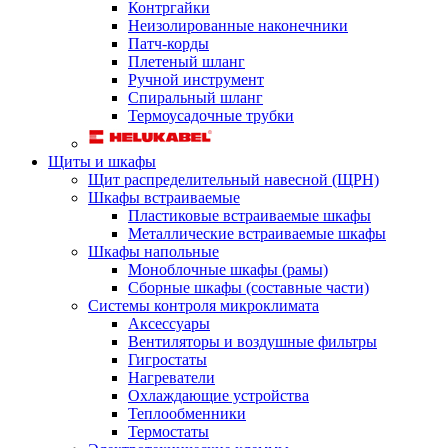
Контргайки
Неизолированные наконечники
Патч-корды
Плетеный шланг
Ручной инструмент
Спиральный шланг
Термоусадочные трубки
Щиты и шкафы
Щит распределительный навесной (ЩРН)
Шкафы встраиваемые
Пластиковые встраиваемые шкафы
Металлические встраиваемые шкафы
Шкафы напольные
Моноблочные шкафы (рамы)
Сборные шкафы (составные части)
Системы контроля микроклимата
Аксессуары
Вентиляторы и воздушные фильтры
Гигростаты
Нагреватели
Охлаждающие устройства
Теплообменники
Термостаты