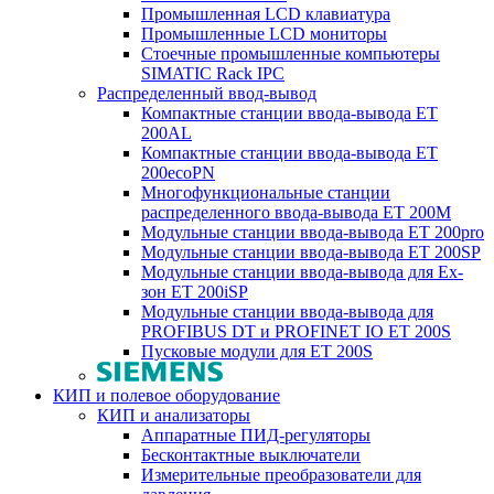
Промышленная LCD клавиатура
Промышленные LCD мониторы
Стоечные промышленные компьютеры
SIMATIC Rack IPC
Распределенный ввод-вывод
Компактные станции ввода-вывода ET
200AL
Компактные станции ввода-вывода ET
200ecoPN
Многофункциональные станции
распределенного ввода-вывода ET 200M
Модульные станции ввода-вывода ET 200pro
Модульные станции ввода-вывода ET 200SP
Модульные станции ввода-вывода для Ex-
зон ET 200iSP
Модульные станции ввода-вывода для
PROFIBUS DT и PROFINET IO ET 200S
Пусковые модули для ET 200S
КИП и полевое оборудование
КИП и анализаторы
Аппаратные ПИД-регуляторы
Бесконтактные выключатели
Измерительные преобразователи для