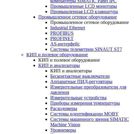
компьютеры SIMATIC Panel IPC
Промышленные LCD мониторы
Промышленная LCD клавиатура
Промышленное сетевое оборудование
Промышленное сетевое оборудование
Industrial Ethernet
PROFIBUS
PROFINET
AS-интерфейс
Системы телеметрии SINAUT ST7
КИП и полевое оборудование
КИП и полевое оборудование
КИП и анализаторы
КИП и анализаторы
Бесконтактные выключатели
Аппаратные ПИД-регуляторы
Измерительные преобразователи для
давления
Измерительные устройства
Приборы измерения температуры
Расходомеры
Системы идентификации MOBY
Системы машинного зрения SIMATIC
Machine Vision
Уровнемеры