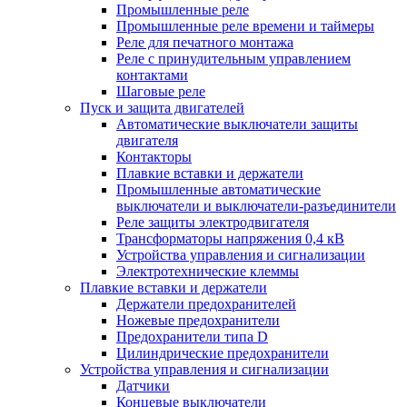
Промышленные реле
Промышленные реле времени и таймеры
Реле для печатного монтажа
Реле с принудительным управлением
контактами
Шаговые реле
Пуск и защита двигателей
Автоматические выключатели защиты
двигателя
Контакторы
Плавкие вставки и держатели
Промышленные автоматические
выключатели и выключатели-разъединители
Реле защиты электродвигателя
Трансформаторы напряжения 0,4 кВ
Устройства управления и сигнализации
Электротехнические клеммы
Плавкие вставки и держатели
Держатели предохранителей
Ножевые предохранители
Предохранители типа D
Цилиндрические предохранители
Устройства управления и сигнализации
Датчики
Концевые выключатели