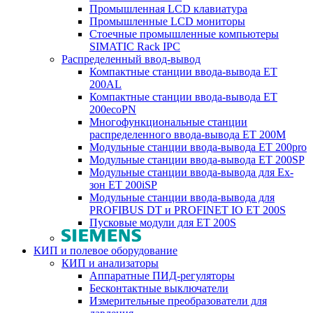
Промышленная LCD клавиатура
Промышленные LCD мониторы
Стоечные промышленные компьютеры
SIMATIC Rack IPC
Распределенный ввод-вывод
Компактные станции ввода-вывода ET
200AL
Компактные станции ввода-вывода ET
200ecoPN
Многофункциональные станции
распределенного ввода-вывода ET 200M
Модульные станции ввода-вывода ET 200pro
Модульные станции ввода-вывода ET 200SP
Модульные станции ввода-вывода для Ex-
зон ET 200iSP
Модульные станции ввода-вывода для
PROFIBUS DT и PROFINET IO ET 200S
Пусковые модули для ET 200S
КИП и полевое оборудование
КИП и анализаторы
Аппаратные ПИД-регуляторы
Бесконтактные выключатели
Измерительные преобразователи для