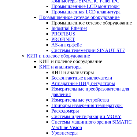
компьютеры SIMATIC Panel IPC
Промышленные LCD мониторы
Промышленная LCD клавиатура
Промышленное сетевое оборудование
Промышленное сетевое оборудование
Industrial Ethernet
PROFIBUS
PROFINET
AS-интерфейс
Системы телеметрии SINAUT ST7
КИП и полевое оборудование
КИП и полевое оборудование
КИП и анализаторы
КИП и анализаторы
Бесконтактные выключатели
Аппаратные ПИД-регуляторы
Измерительные преобразователи для
давления
Измерительные устройства
Приборы измерения температуры
Расходомеры
Системы идентификации MOBY
Системы машинного зрения SIMATIC
Machine Vision
Уровнемеры