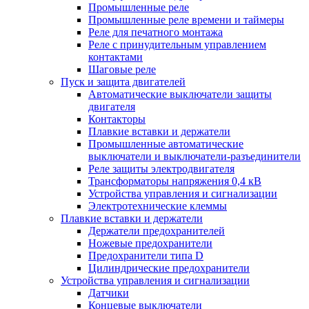
Промышленные реле
Промышленные реле времени и таймеры
Реле для печатного монтажа
Реле с принудительным управлением
контактами
Шаговые реле
Пуск и защита двигателей
Автоматические выключатели защиты
двигателя
Контакторы
Плавкие вставки и держатели
Промышленные автоматические
выключатели и выключатели-разъединители
Реле защиты электродвигателя
Трансформаторы напряжения 0,4 кВ
Устройства управления и сигнализации
Электротехнические клеммы
Плавкие вставки и держатели
Держатели предохранителей
Ножевые предохранители
Предохранители типа D
Цилиндрические предохранители
Устройства управления и сигнализации
Датчики
Концевые выключатели