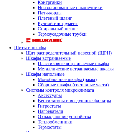
Контргайки
Неизолированные наконечники
Патч-корды
Плетеный шланг
Ручной инструмент
Спиральный шланг
Термоусадочные трубки
Щиты и шкафы
Щит распределительный навесной (ЩРН)
Шкафы встраиваемые
Пластиковые встраиваемые шкафы
Металлические встраиваемые шкафы
Шкафы напольные
Моноблочные шкафы (рамы)
Сборные шкафы (составные части)
Системы контроля микроклимата
Аксессуары
Вентиляторы и воздушные фильтры
Гигростаты
Нагреватели
Охлаждающие устройства
Теплообменники
Термостаты