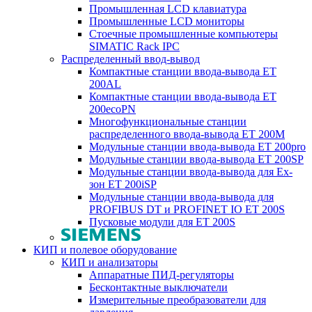
Промышленная LCD клавиатура
Промышленные LCD мониторы
Стоечные промышленные компьютеры
SIMATIC Rack IPC
Распределенный ввод-вывод
Компактные станции ввода-вывода ET
200AL
Компактные станции ввода-вывода ET
200ecoPN
Многофункциональные станции
распределенного ввода-вывода ET 200M
Модульные станции ввода-вывода ET 200pro
Модульные станции ввода-вывода ET 200SP
Модульные станции ввода-вывода для Ex-
зон ET 200iSP
Модульные станции ввода-вывода для
PROFIBUS DT и PROFINET IO ET 200S
Пусковые модули для ET 200S
КИП и полевое оборудование
КИП и анализаторы
Аппаратные ПИД-регуляторы
Бесконтактные выключатели
Измерительные преобразователи для