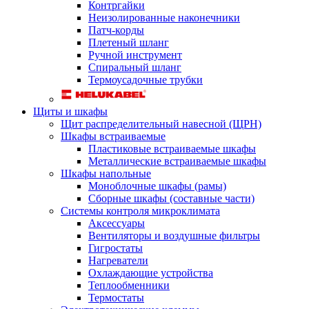
Контргайки
Неизолированные наконечники
Патч-корды
Плетеный шланг
Ручной инструмент
Спиральный шланг
Термоусадочные трубки
Щиты и шкафы
Щит распределительный навесной (ЩРН)
Шкафы встраиваемые
Пластиковые встраиваемые шкафы
Металлические встраиваемые шкафы
Шкафы напольные
Моноблочные шкафы (рамы)
Сборные шкафы (составные части)
Системы контроля микроклимата
Аксессуары
Вентиляторы и воздушные фильтры
Гигростаты
Нагреватели
Охлаждающие устройства
Теплообменники
Термостаты