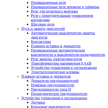
Промышленные реле
Промышленные реле времени и таймеры
Реле для печатного монтажа
Реле с принудительным управлением
контактами
Шаговые реле
Пуск и защита двигателей
Автоматические выключатели защиты
двигателя
Контакторы
Плавкие вставки и держатели
Промышленные автоматические
выключатели и выключатели-разъединители
Реле защиты электродвигателя
Трансформаторы напряжения 0,4 кВ
Устройства управления и сигнализации
Электротехнические клеммы
Плавкие вставки и держатели
Держатели предохранителей
Ножевые предохранители
Предохранители типа D
Цилиндрические предохранители
Устройства управления и сигнализации
Датчики
Концевые выключатели