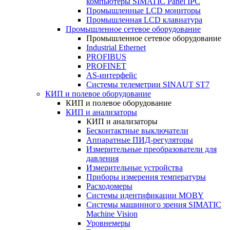
компьютеры SIMATIC Panel IPC
Промышленные LCD мониторы
Промышленная LCD клавиатура
Промышленное сетевое оборудование
Промышленное сетевое оборудование
Industrial Ethernet
PROFIBUS
PROFINET
AS-интерфейс
Системы телеметрии SINAUT ST7
КИП и полевое оборудование
КИП и полевое оборудование
КИП и анализаторы
КИП и анализаторы
Бесконтактные выключатели
Аппаратные ПИД-регуляторы
Измерительные преобразователи для
давления
Измерительные устройства
Приборы измерения температуры
Расходомеры
Системы идентификации MOBY
Системы машинного зрения SIMATIC
Machine Vision
Уровнемеры