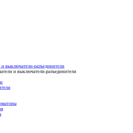
 и выключатели-разъединители
атели и выключатели-разъединители
ли
ители
рматоры
ия
я