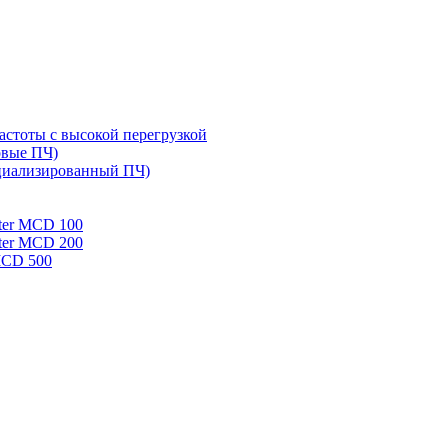
стоты с высокой перегрузкой
овые ПЧ)
циализированный ПЧ)
rter MCD 100
rter MCD 200
 MCD 500