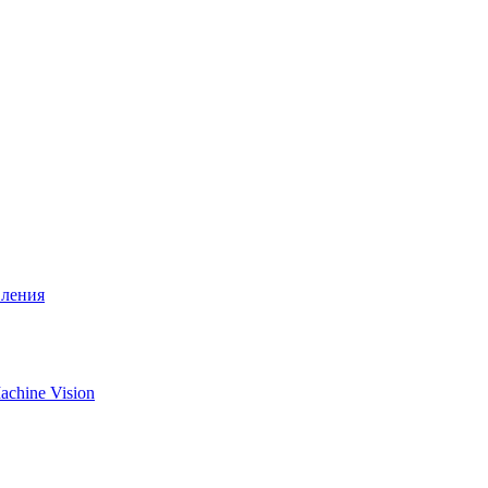
вления
chine Vision