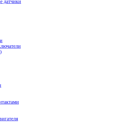
е датчики
и
ключатели
)
ы
нтактами
вигателя