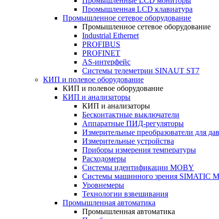
Промышленные LCD мониторы
Промышленная LCD клавиатура
Промышленное сетевое оборудование
Промышленное сетевое оборудование
Industrial Ethernet
PROFIBUS
PROFINET
AS-интерфейс
Системы телеметрии SINAUT ST7
КИП и полевое оборудование
КИП и полевое оборудование
КИП и анализаторы
КИП и анализаторы
Бесконтактные выключатели
Аппаратные ПИД-регуляторы
Измерительные преобразователи для да
Измерительные устройства
Приборы измерения температуры
Расходомеры
Системы идентификации MOBY
Системы машинного зрения SIMATIC Ma
Уровнемеры
Технологии взвешивания
Промышленная автоматика
Промышленная автоматика