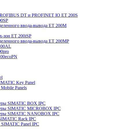
 PROFIBUS DT и PROFINET IO ET 200S
00SP
еленного ввода-вывода ET 200M
x-зон ET 200iSP
еленного ввода-вывода ET 200MP
200AL
0pro
200ecoPN
el
IMATIC Key Panel
Mobile Panels
еры SIMATIC BOX IPC
теры SIMATIC MICROBOX IPC
теры SIMATIC NANOBOX IPC
SIMATIC Rack IPC
SIMATIC Panel IPC