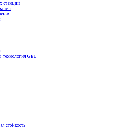
х станций
вания
ктов
ы
и
я
, технология GEL
ая стойкость