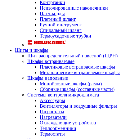
Контргайки
Неизолированные наконечники
Патч-корды
Плетеный шланг
Ручной инструмент
Спиральный шланг
Термоусадочные трубки
Щиты и шкафы
Щит распределительный навесной (ЩРН)
Шкафы встраиваемые
Пластиковые встраиваемые шкафы
Металлические встраиваемые шкафы
Шкафы напольные
Моноблочные шкафы (рамы)
Сборные шкафы (составные части)
Системы контроля микроклимата
Аксессуары
Вентиляторы и воздушные фильтры
Гигростаты
Нагреватели
Охлаждающие устройства
Теплообменники
Термостаты