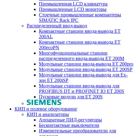
Промышленная LCD клавиатура
Промышленные LCD мониторы
Стоечные промышленные компьютеры
SIMATIC Rack IPC
Распределенный ввод-вывод
Компактные станции ввода-вывода ET
200AL
Компактные станции ввода-вывода ET
200ecoPN
Многофункциональные станции
распределенного ввода-вывода ET 200M
Модульные станции ввода-вывода ET 200pro
Модульные станции ввода-вывода ET 200SP
Модульные станции ввода-вывода для Ex-
зон ET 200iSP
Модульные станции ввода-вывода для
PROFIBUS DT и PROFINET IO ET 200S
Пусковые модули для ET 200S
КИП и полевое оборудование
КИП и анализаторы
Аппаратные ПИД-регуляторы
Бесконтактные выключатели
Измерительные преобразователи для