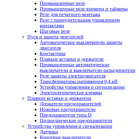
Промышленные реле
Промышленные реле времени и таймеры
Реле для печатного монтажа
Реле с принудительным управлением
контактами
Шаговые реле
Пуск и защита двигателей
Автоматические выключатели защиты
двигателя
Контакторы
Плавкие вставки и держатели
Промышленные автоматические
выключатели и выключатели-разъединители
Реле защиты электродвигателя
Трансформаторы напряжения 0,4 кВ
Устройства управления и сигнализации
Электротехнические клеммы
Плавкие вставки и держатели
Держатели предохранителей
Ножевые предохранители
Предохранители типа D
Цилиндрические предохранители
Устройства управления и сигнализации
Датчики
Концевые выключатели