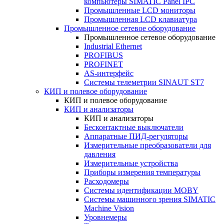
компьютеры SIMATIC Panel IPC
Промышленные LCD мониторы
Промышленная LCD клавиатура
Промышленное сетевое оборудование
Промышленное сетевое оборудование
Industrial Ethernet
PROFIBUS
PROFINET
AS-интерфейс
Системы телеметрии SINAUT ST7
КИП и полевое оборудование
КИП и полевое оборудование
КИП и анализаторы
КИП и анализаторы
Бесконтактные выключатели
Аппаратные ПИД-регуляторы
Измерительные преобразователи для
давления
Измерительные устройства
Приборы измерения температуры
Расходомеры
Системы идентификации MOBY
Системы машинного зрения SIMATIC
Machine Vision
Уровнемеры