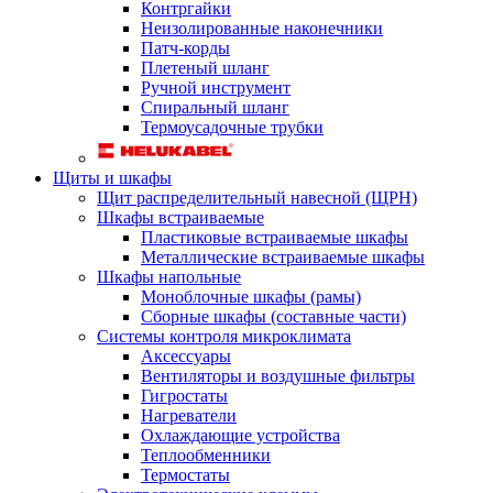
Контргайки
Неизолированные наконечники
Патч-корды
Плетеный шланг
Ручной инструмент
Спиральный шланг
Термоусадочные трубки
Щиты и шкафы
Щит распределительный навесной (ЩРН)
Шкафы встраиваемые
Пластиковые встраиваемые шкафы
Металлические встраиваемые шкафы
Шкафы напольные
Моноблочные шкафы (рамы)
Сборные шкафы (составные части)
Системы контроля микроклимата
Аксессуары
Вентиляторы и воздушные фильтры
Гигростаты
Нагреватели
Охлаждающие устройства
Теплообменники
Термостаты