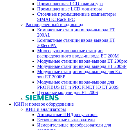
Промышленная LCD клавиатура
Промышленные LCD мониторы
Стоечные промышленные компьютеры
SIMATIC Rack IPC
Распределенный ввод-вывод
Компактные станции ввода-вывода ET
200AL
Компактные станции ввода-вывода ET
200ecoPN
Многофункциональные станции
распределенного ввода-вывода ET 200M
Модульные станции ввода-вывода ET 200pro
Модульные станции ввода-вывода ET 200SP
Модульные станции ввода-вывода для Ex-
зон ET 200iSP
Модульные станции ввода-вывода для
PROFIBUS DT и PROFINET IO ET 200S
Пусковые модули для ET 200S
КИП и полевое оборудование
КИП и анализаторы
Аппаратные ПИД-регуляторы
Бесконтактные выключатели
Измерительные преобразователи для