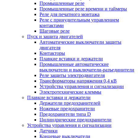
Промышленные реле
Промышленные реле времени и таймеры
Реле для печатного монтажа
Реле с принудительным управлением
контактами
Шаговые реле
Пуск и защита двигателей
Автоматические выключатели защиты
двигателя
Контакторы
Плавкие вставки и держатели
Промышленные автоматические
выключатели и выключатели-разъединители
Реле защиты электродвигателя
Трансформаторы напряжения 0,4 кВ
Устройства управления и сигнализации
Электротехнические клеммы
Плавкие вставки и держатели
Держатели предохранителей
Ножевые предохранители
Предохранители типа D
Цилиндрические предохранители
Устройства управления и сигнализации
Датчики
Концевые выключатели