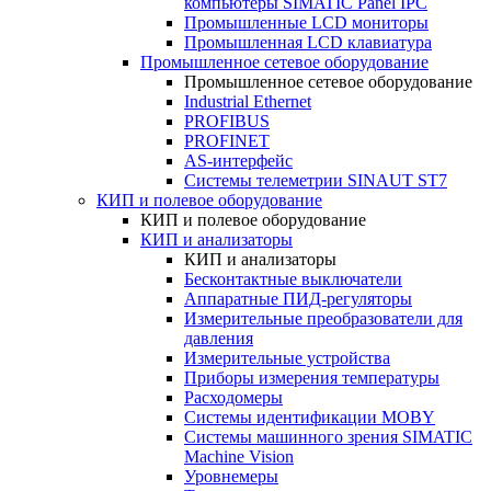
компьютеры SIMATIC Panel IPC
Промышленные LCD мониторы
Промышленная LCD клавиатура
Промышленное сетевое оборудование
Промышленное сетевое оборудование
Industrial Ethernet
PROFIBUS
PROFINET
AS-интерфейс
Системы телеметрии SINAUT ST7
КИП и полевое оборудование
КИП и полевое оборудование
КИП и анализаторы
КИП и анализаторы
Бесконтактные выключатели
Аппаратные ПИД-регуляторы
Измерительные преобразователи для
давления
Измерительные устройства
Приборы измерения температуры
Расходомеры
Системы идентификации MOBY
Системы машинного зрения SIMATIC
Machine Vision
Уровнемеры