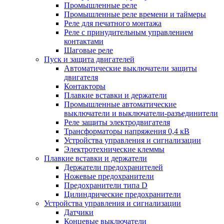
Промышленные реле
Промышленные реле времени и таймеры
Реле для печатного монтажа
Реле с принудительным управлением
контактами
Шаговые реле
Пуск и защита двигателей
Автоматические выключатели защиты
двигателя
Контакторы
Плавкие вставки и держатели
Промышленные автоматические
выключатели и выключатели-разъединители
Реле защиты электродвигателя
Трансформаторы напряжения 0,4 кВ
Устройства управления и сигнализации
Электротехнические клеммы
Плавкие вставки и держатели
Держатели предохранителей
Ножевые предохранители
Предохранители типа D
Цилиндрические предохранители
Устройства управления и сигнализации
Датчики
Концевые выключатели