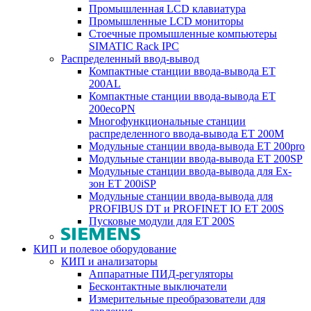
Промышленная LCD клавиатура
Промышленные LCD мониторы
Стоечные промышленные компьютеры
SIMATIC Rack IPC
Распределенный ввод-вывод
Компактные станции ввода-вывода ET
200AL
Компактные станции ввода-вывода ET
200ecoPN
Многофункциональные станции
распределенного ввода-вывода ET 200M
Модульные станции ввода-вывода ET 200pro
Модульные станции ввода-вывода ET 200SP
Модульные станции ввода-вывода для Ex-
зон ET 200iSP
Модульные станции ввода-вывода для
PROFIBUS DT и PROFINET IO ET 200S
Пусковые модули для ET 200S
КИП и полевое оборудование
КИП и анализаторы
Аппаратные ПИД-регуляторы
Бесконтактные выключатели
Измерительные преобразователи для