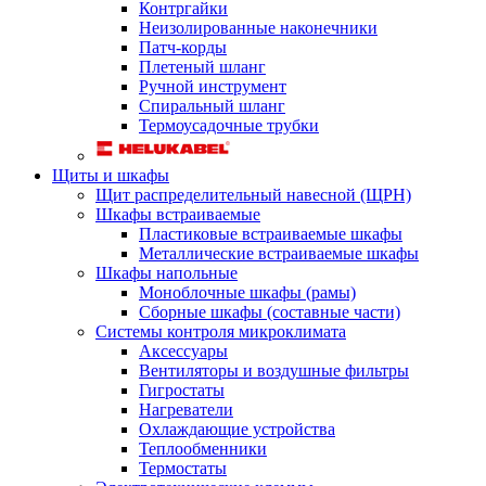
Контргайки
Неизолированные наконечники
Патч-корды
Плетеный шланг
Ручной инструмент
Спиральный шланг
Термоусадочные трубки
Щиты и шкафы
Щит распределительный навесной (ЩРН)
Шкафы встраиваемые
Пластиковые встраиваемые шкафы
Металлические встраиваемые шкафы
Шкафы напольные
Моноблочные шкафы (рамы)
Сборные шкафы (составные части)
Системы контроля микроклимата
Аксессуары
Вентиляторы и воздушные фильтры
Гигростаты
Нагреватели
Охлаждающие устройства
Теплообменники
Термостаты