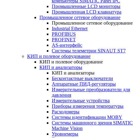
компьютеры SIMATIC Panel IPC
Промышленные LCD мониторы
Промышленная LCD клавиатура
Промышленное сетевое оборудование
Промышленное сетевое оборудование
Industrial Ethernet
PROFIBUS
PROFINET
AS-интерфейс
Системы телеметрии SINAUT ST7
КИП и полевое оборудование
КИП и полевое оборудование
КИП и анализаторы
КИП и анализаторы
Бесконтактные выключатели
Аппаратные ПИД-регуляторы
Измерительные преобразователи для
давления
Измерительные устройства
Приборы измерения температуры
Расходомеры
Системы идентификации MOBY
Системы машинного зрения SIMATIC
Machine Vision
Уровнемеры