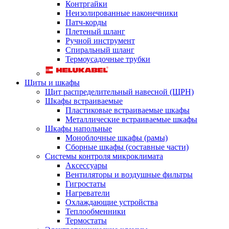
Контргайки
Неизолированные наконечники
Патч-корды
Плетеный шланг
Ручной инструмент
Спиральный шланг
Термоусадочные трубки
Щиты и шкафы
Щит распределительный навесной (ЩРН)
Шкафы встраиваемые
Пластиковые встраиваемые шкафы
Металлические встраиваемые шкафы
Шкафы напольные
Моноблочные шкафы (рамы)
Сборные шкафы (составные части)
Системы контроля микроклимата
Аксессуары
Вентиляторы и воздушные фильтры
Гигростаты
Нагреватели
Охлаждающие устройства
Теплообменники
Термостаты