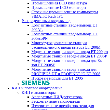
Промышленная LCD клавиатура
Промышленные LCD мониторы
Стоечные промышленные компьютеры
SIMATIC Rack IPC
Распределенный ввод-вывод
Компактные станции ввода-вывода ET
200AL
Компактные станции ввода-вывода ET
200ecoPN
Многофункциональные станции
распределенного ввода-вывода ET 200M
Модульные станции ввода-вывода ET 200pro
Модульные станции ввода-вывода ET 200SP
Модульные станции ввода-вывода для Ex-
зон ET 200iSP
Модульные станции ввода-вывода для
PROFIBUS DT и PROFINET IO ET 200S
Пусковые модули для ET 200S
КИП и полевое оборудование
КИП и анализаторы
Аппаратные ПИД-регуляторы
Бесконтактные выключатели
Измерительные преобразователи для