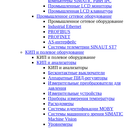
компьютеры SIMATIC Panel IPC
Промышленные LCD мониторы
Промышленная LCD клавиатура
Промышленное сетевое оборудование
Промышленное сетевое оборудование
Industrial Ethernet
PROFIBUS
PROFINET
AS-интерфейс
Системы телеметрии SINAUT ST7
КИП и полевое оборудование
КИП и полевое оборудование
КИП и анализаторы
КИП и анализаторы
Бесконтактные выключатели
Аппаратные ПИД-регуляторы
Измерительные преобразователи для
давления
Измерительные устройства
Приборы измерения температуры
Расходомеры
Системы идентификации MOBY
Системы машинного зрения SIMATIC
Machine Vision
Уровнемеры