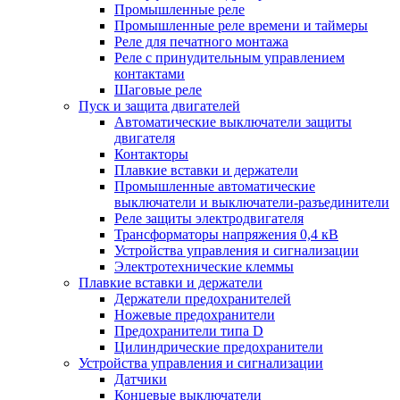
Промышленные реле
Промышленные реле времени и таймеры
Реле для печатного монтажа
Реле с принудительным управлением
контактами
Шаговые реле
Пуск и защита двигателей
Автоматические выключатели защиты
двигателя
Контакторы
Плавкие вставки и держатели
Промышленные автоматические
выключатели и выключатели-разъединители
Реле защиты электродвигателя
Трансформаторы напряжения 0,4 кВ
Устройства управления и сигнализации
Электротехнические клеммы
Плавкие вставки и держатели
Держатели предохранителей
Ножевые предохранители
Предохранители типа D
Цилиндрические предохранители
Устройства управления и сигнализации
Датчики
Концевые выключатели