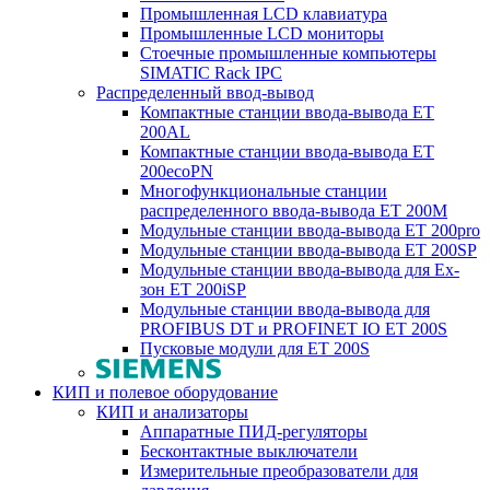
Промышленная LCD клавиатура
Промышленные LCD мониторы
Стоечные промышленные компьютеры
SIMATIC Rack IPC
Распределенный ввод-вывод
Компактные станции ввода-вывода ET
200AL
Компактные станции ввода-вывода ET
200ecoPN
Многофункциональные станции
распределенного ввода-вывода ET 200M
Модульные станции ввода-вывода ET 200pro
Модульные станции ввода-вывода ET 200SP
Модульные станции ввода-вывода для Ex-
зон ET 200iSP
Модульные станции ввода-вывода для
PROFIBUS DT и PROFINET IO ET 200S
Пусковые модули для ET 200S
КИП и полевое оборудование
КИП и анализаторы
Аппаратные ПИД-регуляторы
Бесконтактные выключатели
Измерительные преобразователи для