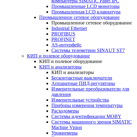
компьютеры SIMATIC Panel IPC
Промышленные LCD мониторы
Промышленная LCD клавиатура
Промышленное сетевое оборудование
Промышленное сетевое оборудование
Industrial Ethernet
PROFIBUS
PROFINET
AS-интерфейс
Системы телеметрии SINAUT ST7
КИП и полевое оборудование
КИП и полевое оборудование
КИП и анализаторы
КИП и анализаторы
Бесконтактные выключатели
Аппаратные ПИД-регуляторы
Измерительные преобразователи для
давления
Измерительные устройства
Приборы измерения температуры
Расходомеры
Системы идентификации MOBY
Системы машинного зрения SIMATIC
Machine Vision
Уровнемеры