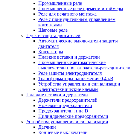
Промышленные реле
Промышленные реле времени и таймеры
Реле для печатного монтажа
Реле с принудительным управлением
контактами
Шаговые реле
Пуск и защита двигателей
Автоматические выключатели защиты
двигателя
Контакторы
Плавкие вставки и держатели
Промышленные автоматические
выключатели и выключатели-разъединители
Реле защиты электродвигателя
Трансформаторы напряжения 0,4 кВ
Устройства управления и сигнализации
Электротехнические клеммы
Плавкие вставки и держатели
Держатели предохранителей
Ножевые предохранители
Предохранители типа D
Цилиндрические предохранители
Устройства управления и сигнализации
Датчики
Концевые выключатели