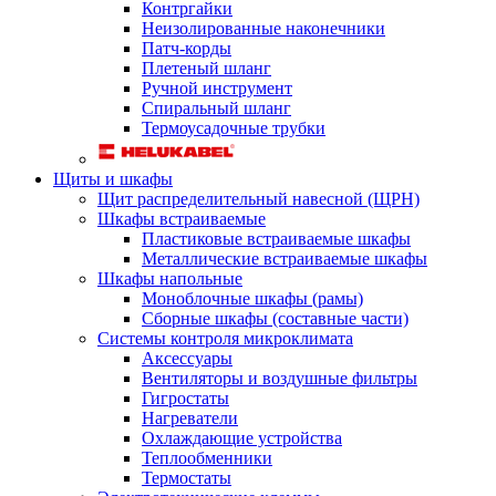
Контргайки
Неизолированные наконечники
Патч-корды
Плетеный шланг
Ручной инструмент
Спиральный шланг
Термоусадочные трубки
Щиты и шкафы
Щит распределительный навесной (ЩРН)
Шкафы встраиваемые
Пластиковые встраиваемые шкафы
Металлические встраиваемые шкафы
Шкафы напольные
Моноблочные шкафы (рамы)
Сборные шкафы (составные части)
Системы контроля микроклимата
Аксессуары
Вентиляторы и воздушные фильтры
Гигростаты
Нагреватели
Охлаждающие устройства
Теплообменники
Термостаты