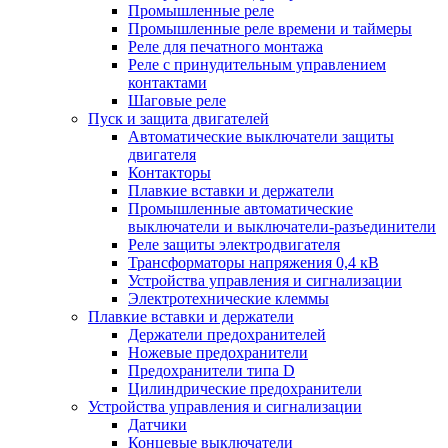
Промышленные реле
Промышленные реле времени и таймеры
Реле для печатного монтажа
Реле с принудительным управлением
контактами
Шаговые реле
Пуск и защита двигателей
Автоматические выключатели защиты
двигателя
Контакторы
Плавкие вставки и держатели
Промышленные автоматические
выключатели и выключатели-разъединители
Реле защиты электродвигателя
Трансформаторы напряжения 0,4 кВ
Устройства управления и сигнализации
Электротехнические клеммы
Плавкие вставки и держатели
Держатели предохранителей
Ножевые предохранители
Предохранители типа D
Цилиндрические предохранители
Устройства управления и сигнализации
Датчики
Концевые выключатели