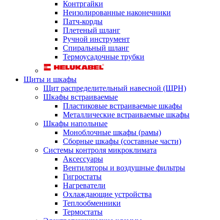
Контргайки
Неизолированные наконечники
Патч-корды
Плетеный шланг
Ручной инструмент
Спиральный шланг
Термоусадочные трубки
Щиты и шкафы
Щит распределительный навесной (ЩРН)
Шкафы встраиваемые
Пластиковые встраиваемые шкафы
Металлические встраиваемые шкафы
Шкафы напольные
Моноблочные шкафы (рамы)
Сборные шкафы (составные части)
Системы контроля микроклимата
Аксессуары
Вентиляторы и воздушные фильтры
Гигростаты
Нагреватели
Охлаждающие устройства
Теплообменники
Термостаты