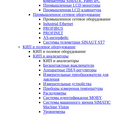
компьютеры SIMATIC Panel IPC
Промышленные LCD мониторы
Промышленная LCD клавиатура
Промышленное сетевое оборудование
Промышленное сетевое оборудование
Industrial Ethernet
PROFIBUS
PROFINET
AS-интерфейс
Системы телеметрии SINAUT ST7
КИП и полевое оборудование
КИП и полевое оборудование
КИП и анализаторы
КИП и анализаторы
Бесконтактные выключатели
Аппаратные ПИД-регуляторы
Измерительные преобразователи для
давления
Измерительные устройства
Приборы измерения температуры
Расходомеры
Системы идентификации MOBY
Системы машинного зрения SIMATIC
Machine Vision
Уровнемеры