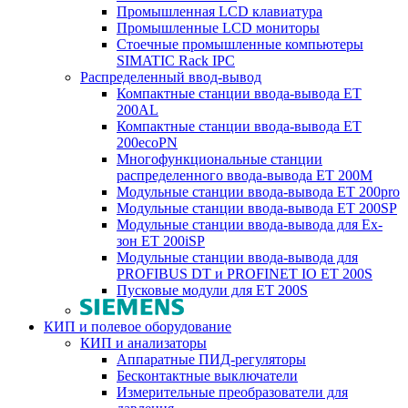
Промышленная LCD клавиатура
Промышленные LCD мониторы
Стоечные промышленные компьютеры
SIMATIC Rack IPC
Распределенный ввод-вывод
Компактные станции ввода-вывода ET
200AL
Компактные станции ввода-вывода ET
200ecoPN
Многофункциональные станции
распределенного ввода-вывода ET 200M
Модульные станции ввода-вывода ET 200pro
Модульные станции ввода-вывода ET 200SP
Модульные станции ввода-вывода для Ex-
зон ET 200iSP
Модульные станции ввода-вывода для
PROFIBUS DT и PROFINET IO ET 200S
Пусковые модули для ET 200S
КИП и полевое оборудование
КИП и анализаторы
Аппаратные ПИД-регуляторы
Бесконтактные выключатели
Измерительные преобразователи для