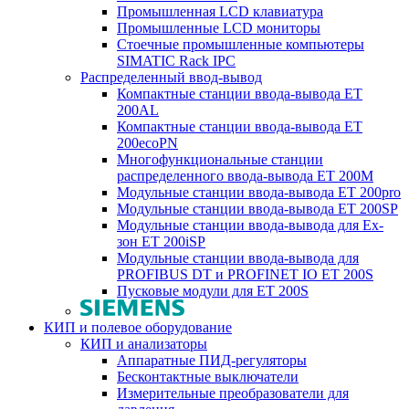
Промышленная LCD клавиатура
Промышленные LCD мониторы
Стоечные промышленные компьютеры
SIMATIC Rack IPC
Распределенный ввод-вывод
Компактные станции ввода-вывода ET
200AL
Компактные станции ввода-вывода ET
200ecoPN
Многофункциональные станции
распределенного ввода-вывода ET 200M
Модульные станции ввода-вывода ET 200pro
Модульные станции ввода-вывода ET 200SP
Модульные станции ввода-вывода для Ex-
зон ET 200iSP
Модульные станции ввода-вывода для
PROFIBUS DT и PROFINET IO ET 200S
Пусковые модули для ET 200S
КИП и полевое оборудование
КИП и анализаторы
Аппаратные ПИД-регуляторы
Бесконтактные выключатели
Измерительные преобразователи для