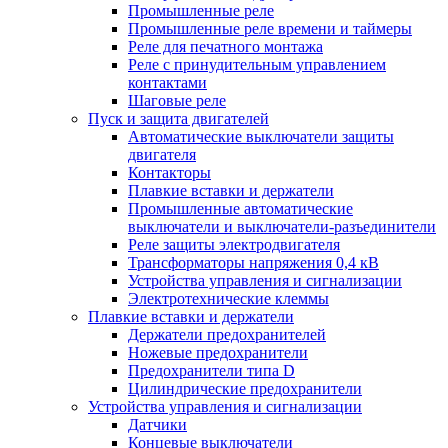
Промышленные реле
Промышленные реле времени и таймеры
Реле для печатного монтажа
Реле с принудительным управлением
контактами
Шаговые реле
Пуск и защита двигателей
Автоматические выключатели защиты
двигателя
Контакторы
Плавкие вставки и держатели
Промышленные автоматические
выключатели и выключатели-разъединители
Реле защиты электродвигателя
Трансформаторы напряжения 0,4 кВ
Устройства управления и сигнализации
Электротехнические клеммы
Плавкие вставки и держатели
Держатели предохранителей
Ножевые предохранители
Предохранители типа D
Цилиндрические предохранители
Устройства управления и сигнализации
Датчики
Концевые выключатели