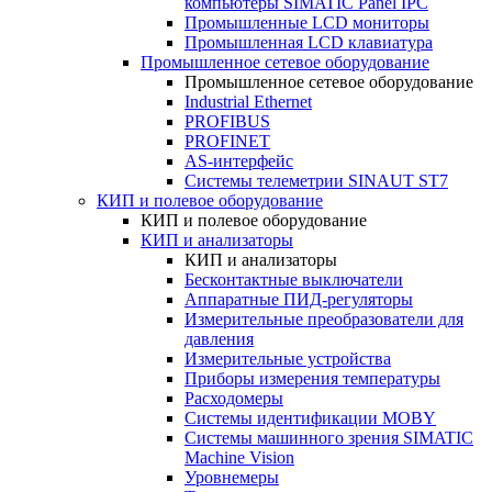
компьютеры SIMATIC Panel IPC
Промышленные LCD мониторы
Промышленная LCD клавиатура
Промышленное сетевое оборудование
Промышленное сетевое оборудование
Industrial Ethernet
PROFIBUS
PROFINET
AS-интерфейс
Системы телеметрии SINAUT ST7
КИП и полевое оборудование
КИП и полевое оборудование
КИП и анализаторы
КИП и анализаторы
Бесконтактные выключатели
Аппаратные ПИД-регуляторы
Измерительные преобразователи для
давления
Измерительные устройства
Приборы измерения температуры
Расходомеры
Системы идентификации MOBY
Системы машинного зрения SIMATIC
Machine Vision
Уровнемеры