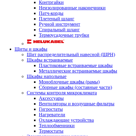
Контргайки
Неизолированные наконечники
Патч-корды
Плетеный шланг
Ручной инструмент
Спиральный шланг
Термоусадочные трубки
Щиты и шкафы
Щит распределительный навесной (ЩРН)
Шкафы встраиваемые
Пластиковые встраиваемые шкафы
Металлические встраиваемые шкафы
Шкафы напольные
Моноблочные шкафы (рамы)
Сборные шкафы (составные части)
Системы контроля микроклимата
Аксессуары
Вентиляторы и воздушные фильтры
Гигростаты
Нагреватели
Охлаждающие устройства
Теплообменники
Термостаты