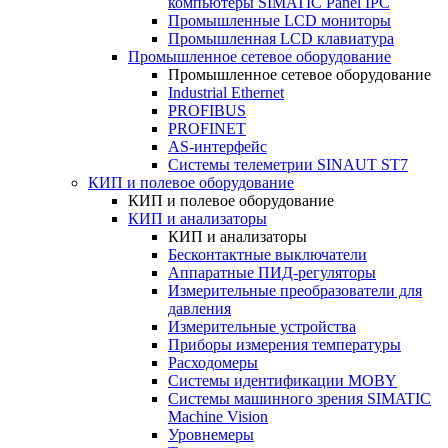
компьютеры SIMATIC Panel IPC
Промышленные LCD мониторы
Промышленная LCD клавиатура
Промышленное сетевое оборудование
Промышленное сетевое оборудование
Industrial Ethernet
PROFIBUS
PROFINET
AS-интерфейс
Системы телеметрии SINAUT ST7
КИП и полевое оборудование
КИП и полевое оборудование
КИП и анализаторы
КИП и анализаторы
Бесконтактные выключатели
Аппаратные ПИД-регуляторы
Измерительные преобразователи для
давления
Измерительные устройства
Приборы измерения температуры
Расходомеры
Системы идентификации MOBY
Системы машинного зрения SIMATIC
Machine Vision
Уровнемеры