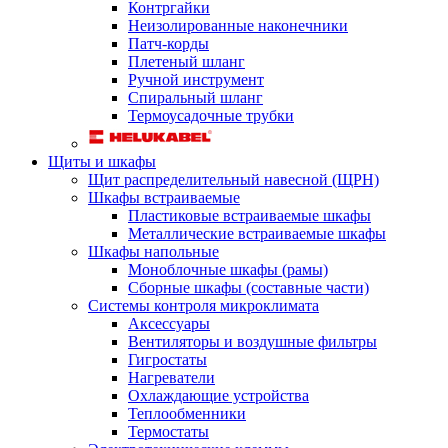
Контргайки
Неизолированные наконечники
Патч-корды
Плетеный шланг
Ручной инструмент
Спиральный шланг
Термоусадочные трубки
Щиты и шкафы
Щит распределительный навесной (ЩРН)
Шкафы встраиваемые
Пластиковые встраиваемые шкафы
Металлические встраиваемые шкафы
Шкафы напольные
Моноблочные шкафы (рамы)
Сборные шкафы (составные части)
Системы контроля микроклимата
Аксессуары
Вентиляторы и воздушные фильтры
Гигростаты
Нагреватели
Охлаждающие устройства
Теплообменники
Термостаты