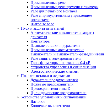
Промышленные реле
Промышленные реле времени и таймеры
Реле для печатного монтажа
Реле с принудительным управлением
контактами
Шаговые реле
Пуск и защита двигателей
Автоматические выключатели защиты
двигателя
Контакторы
Плавкие вставки и держатели
Промышленные автоматические
выключатели и выключатели-разъединители
Реле защиты электродвигателя
Трансформаторы напряжения 0,4 кВ
Устройства управления и сигнализации
Электротехнические клеммы
Плавкие вставки и держатели
Держатели предохранителей
Ножевые предохранители
Предохранители типа D
Цилиндрические предохранители
Устройства управления и сигнализации
Датчики
Концевые выключатели