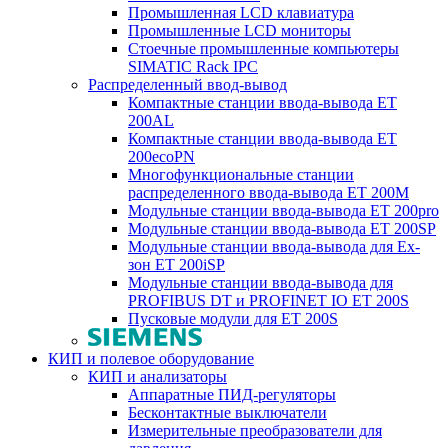
Промышленная LCD клавиатура
Промышленные LCD мониторы
Стоечные промышленные компьютеры
SIMATIC Rack IPC
Распределенный ввод-вывод
Компактные станции ввода-вывода ET
200AL
Компактные станции ввода-вывода ET
200ecoPN
Многофункциональные станции
распределенного ввода-вывода ET 200M
Модульные станции ввода-вывода ET 200pro
Модульные станции ввода-вывода ET 200SP
Модульные станции ввода-вывода для Ex-
зон ET 200iSP
Модульные станции ввода-вывода для
PROFIBUS DT и PROFINET IO ET 200S
Пусковые модули для ET 200S
КИП и полевое оборудование
КИП и анализаторы
Аппаратные ПИД-регуляторы
Бесконтактные выключатели
Измерительные преобразователи для