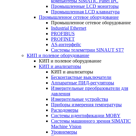
компьютеры SIMATIC Panel IPC
Промышленные LCD мониторы
Промышленная LCD клавиатура
Промышленное сетевое оборудование
Промышленное сетевое оборудование
Industrial Ethernet
PROFIBUS
PROFINET
AS-интерфейс
Системы телеметрии SINAUT ST7
КИП и полевое оборудование
КИП и полевое оборудование
КИП и анализаторы
КИП и анализаторы
Бесконтактные выключатели
Аппаратные ПИД-регуляторы
Измерительные преобразователи для
давления
Измерительные устройства
Приборы измерения температуры
Расходомеры
Системы идентификации MOBY
Системы машинного зрения SIMATIC
Machine Vision
Уровнемеры