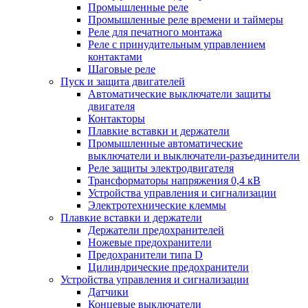
Промышленные реле
Промышленные реле времени и таймеры
Реле для печатного монтажа
Реле с принудительным управлением
контактами
Шаговые реле
Пуск и защита двигателей
Автоматические выключатели защиты
двигателя
Контакторы
Плавкие вставки и держатели
Промышленные автоматические
выключатели и выключатели-разъединители
Реле защиты электродвигателя
Трансформаторы напряжения 0,4 кВ
Устройства управления и сигнализации
Электротехнические клеммы
Плавкие вставки и держатели
Держатели предохранителей
Ножевые предохранители
Предохранители типа D
Цилиндрические предохранители
Устройства управления и сигнализации
Датчики
Концевые выключатели