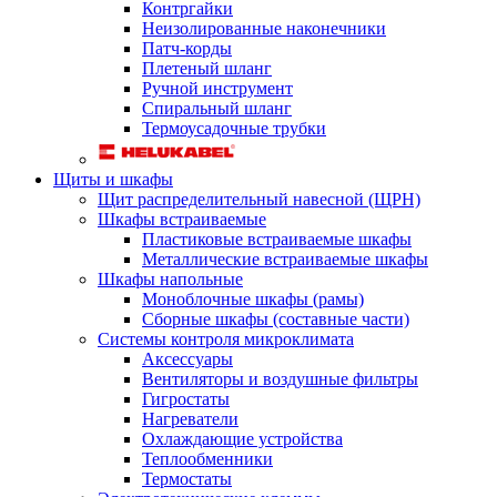
Контргайки
Неизолированные наконечники
Патч-корды
Плетеный шланг
Ручной инструмент
Спиральный шланг
Термоусадочные трубки
Щиты и шкафы
Щит распределительный навесной (ЩРН)
Шкафы встраиваемые
Пластиковые встраиваемые шкафы
Металлические встраиваемые шкафы
Шкафы напольные
Моноблочные шкафы (рамы)
Сборные шкафы (составные части)
Системы контроля микроклимата
Аксессуары
Вентиляторы и воздушные фильтры
Гигростаты
Нагреватели
Охлаждающие устройства
Теплообменники
Термостаты