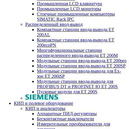
Промышленная LCD клавиатура
Промышленные LCD мониторы
Стоечные промышленные компьютеры
SIMATIC Rack IPC
Распределенный ввод-вывод
Компактные станции ввода-вывода ET
200AL
Компактные станции ввода-вывода ET
200ecoPN
Многофункциональные станции
распределенного ввода-вывода ET 200M
Модульные станции ввода-вывода ET 200pro
Модульные станции ввода-вывода ET 200SP
Модульные станции ввода-вывода для Ex-
зон ET 200iSP
Модульные станции ввода-вывода для
PROFIBUS DT и PROFINET IO ET 200S
Пусковые модули для ET 200S
КИП и полевое оборудование
КИП и анализаторы
Аппаратные ПИД-регуляторы
Бесконтактные выключатели
Измерительные преобразователи для