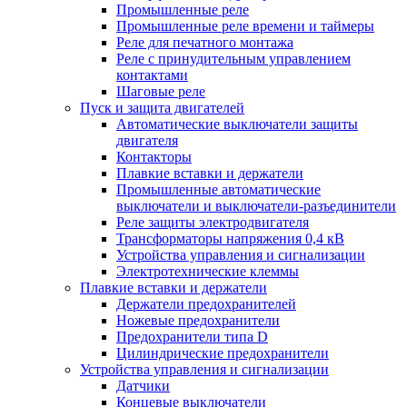
Промышленные реле
Промышленные реле времени и таймеры
Реле для печатного монтажа
Реле с принудительным управлением
контактами
Шаговые реле
Пуск и защита двигателей
Автоматические выключатели защиты
двигателя
Контакторы
Плавкие вставки и держатели
Промышленные автоматические
выключатели и выключатели-разъединители
Реле защиты электродвигателя
Трансформаторы напряжения 0,4 кВ
Устройства управления и сигнализации
Электротехнические клеммы
Плавкие вставки и держатели
Держатели предохранителей
Ножевые предохранители
Предохранители типа D
Цилиндрические предохранители
Устройства управления и сигнализации
Датчики
Концевые выключатели