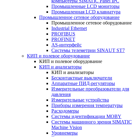
компьютеры SIMATIC Panel IPC
Промышленные LCD мониторы
Промышленная LCD клавиатура
Промышленное сетевое оборудование
Промышленное сетевое оборудование
Industrial Ethernet
PROFIBUS
PROFINET
AS-интерфейс
Системы телеметрии SINAUT ST7
КИП и полевое оборудование
КИП и полевое оборудование
КИП и анализаторы
КИП и анализаторы
Бесконтактные выключатели
Аппаратные ПИД-регуляторы
Измерительные преобразователи для
давления
Измерительные устройства
Приборы измерения температуры
Расходомеры
Системы идентификации MOBY
Системы машинного зрения SIMATIC
Machine Vision
Уровнемеры