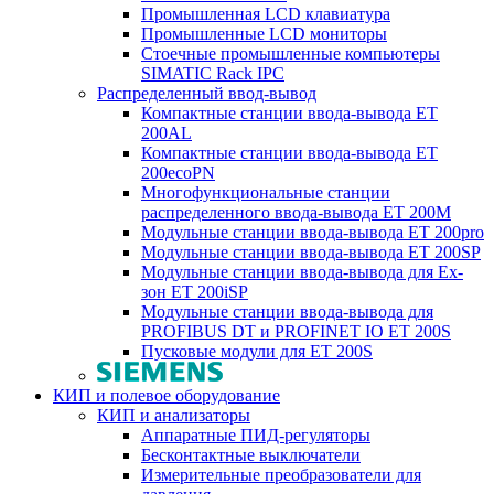
Промышленная LCD клавиатура
Промышленные LCD мониторы
Стоечные промышленные компьютеры
SIMATIC Rack IPC
Распределенный ввод-вывод
Компактные станции ввода-вывода ET
200AL
Компактные станции ввода-вывода ET
200ecoPN
Многофункциональные станции
распределенного ввода-вывода ET 200M
Модульные станции ввода-вывода ET 200pro
Модульные станции ввода-вывода ET 200SP
Модульные станции ввода-вывода для Ex-
зон ET 200iSP
Модульные станции ввода-вывода для
PROFIBUS DT и PROFINET IO ET 200S
Пусковые модули для ET 200S
КИП и полевое оборудование
КИП и анализаторы
Аппаратные ПИД-регуляторы
Бесконтактные выключатели
Измерительные преобразователи для