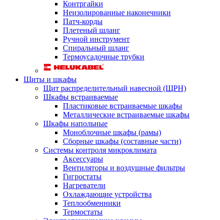
Контргайки
Неизолированные наконечники
Патч-корды
Плетеный шланг
Ручной инструмент
Спиральный шланг
Термоусадочные трубки
Щиты и шкафы
Щит распределительный навесной (ЩРН)
Шкафы встраиваемые
Пластиковые встраиваемые шкафы
Металлические встраиваемые шкафы
Шкафы напольные
Моноблочные шкафы (рамы)
Сборные шкафы (составные части)
Системы контроля микроклимата
Аксессуары
Вентиляторы и воздушные фильтры
Гигростаты
Нагреватели
Охлаждающие устройства
Теплообменники
Термостаты