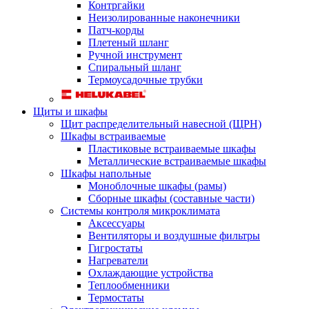
Контргайки
Неизолированные наконечники
Патч-корды
Плетеный шланг
Ручной инструмент
Спиральный шланг
Термоусадочные трубки
Щиты и шкафы
Щит распределительный навесной (ЩРН)
Шкафы встраиваемые
Пластиковые встраиваемые шкафы
Металлические встраиваемые шкафы
Шкафы напольные
Моноблочные шкафы (рамы)
Сборные шкафы (составные части)
Системы контроля микроклимата
Аксессуары
Вентиляторы и воздушные фильтры
Гигростаты
Нагреватели
Охлаждающие устройства
Теплообменники
Термостаты