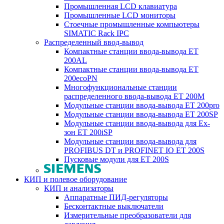
Промышленная LCD клавиатура
Промышленные LCD мониторы
Стоечные промышленные компьютеры
SIMATIC Rack IPC
Распределенный ввод-вывод
Компактные станции ввода-вывода ET
200AL
Компактные станции ввода-вывода ET
200ecoPN
Многофункциональные станции
распределенного ввода-вывода ET 200M
Модульные станции ввода-вывода ET 200pro
Модульные станции ввода-вывода ET 200SP
Модульные станции ввода-вывода для Ex-
зон ET 200iSP
Модульные станции ввода-вывода для
PROFIBUS DT и PROFINET IO ET 200S
Пусковые модули для ET 200S
КИП и полевое оборудование
КИП и анализаторы
Аппаратные ПИД-регуляторы
Бесконтактные выключатели
Измерительные преобразователи для