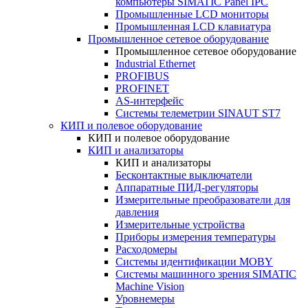
компьютеры SIMATIC Panel IPC
Промышленные LCD мониторы
Промышленная LCD клавиатура
Промышленное сетевое оборудование
Промышленное сетевое оборудование
Industrial Ethernet
PROFIBUS
PROFINET
AS-интерфейс
Системы телеметрии SINAUT ST7
КИП и полевое оборудование
КИП и полевое оборудование
КИП и анализаторы
КИП и анализаторы
Бесконтактные выключатели
Аппаратные ПИД-регуляторы
Измерительные преобразователи для
давления
Измерительные устройства
Приборы измерения температуры
Расходомеры
Системы идентификации MOBY
Системы машинного зрения SIMATIC
Machine Vision
Уровнемеры