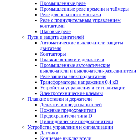
Промышленные реле
Промышленные реле времени и таймеры
Реле для печатного монтажа
Реле с принудительным управлением
контактами
Шаговые реле
Пуск и защита двигателей
Автоматические выключатели защиты
двигателя
Контакторы
Плавкие вставки и держатели
Промышленные автоматические
выключатели и выключатели-разъединители
Реле защиты электродвигателя
Трансформаторы напряжения 0,4 кВ
Устройства управления и сигнализации
Электротехнические клеммы
Плавкие вставки и держатели
Держатели предохранителей
Ножевые предохранители
Предохранители типа D
Цилиндрические предохранители
Устройства управления и сигнализации
Датчики
Концевые выключатели