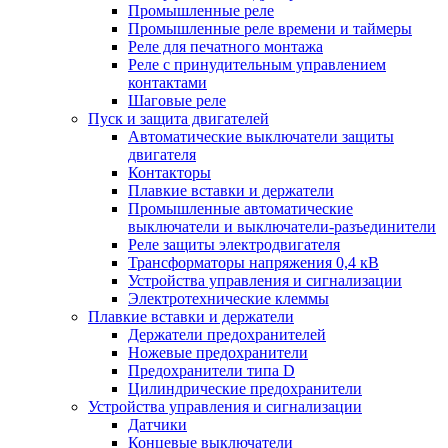
Промышленные реле
Промышленные реле времени и таймеры
Реле для печатного монтажа
Реле с принудительным управлением
контактами
Шаговые реле
Пуск и защита двигателей
Автоматические выключатели защиты
двигателя
Контакторы
Плавкие вставки и держатели
Промышленные автоматические
выключатели и выключатели-разъединители
Реле защиты электродвигателя
Трансформаторы напряжения 0,4 кВ
Устройства управления и сигнализации
Электротехнические клеммы
Плавкие вставки и держатели
Держатели предохранителей
Ножевые предохранители
Предохранители типа D
Цилиндрические предохранители
Устройства управления и сигнализации
Датчики
Концевые выключатели