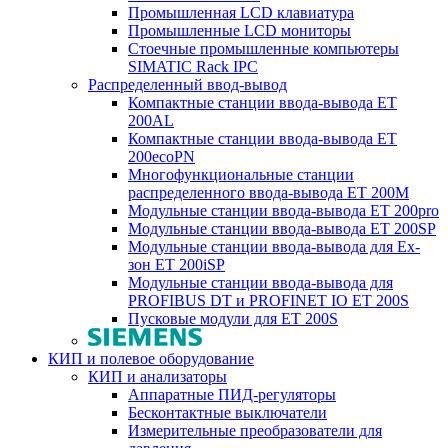
Промышленная LCD клавиатура
Промышленные LCD мониторы
Стоечные промышленные компьютеры
SIMATIC Rack IPC
Распределенный ввод-вывод
Компактные станции ввода-вывода ET
200AL
Компактные станции ввода-вывода ET
200ecoPN
Многофункциональные станции
распределенного ввода-вывода ET 200M
Модульные станции ввода-вывода ET 200pro
Модульные станции ввода-вывода ET 200SP
Модульные станции ввода-вывода для Ex-
зон ET 200iSP
Модульные станции ввода-вывода для
PROFIBUS DT и PROFINET IO ET 200S
Пусковые модули для ET 200S
КИП и полевое оборудование
КИП и анализаторы
Аппаратные ПИД-регуляторы
Бесконтактные выключатели
Измерительные преобразователи для