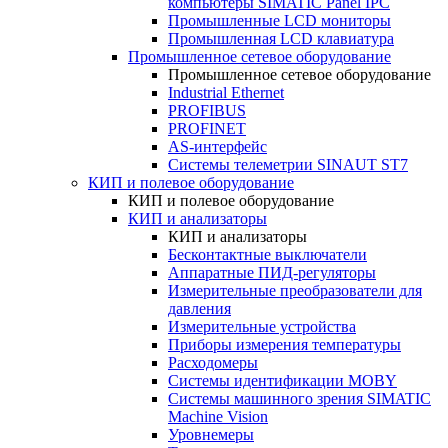
компьютеры SIMATIC Panel IPC
Промышленные LCD мониторы
Промышленная LCD клавиатура
Промышленное сетевое оборудование
Промышленное сетевое оборудование
Industrial Ethernet
PROFIBUS
PROFINET
AS-интерфейс
Системы телеметрии SINAUT ST7
КИП и полевое оборудование
КИП и полевое оборудование
КИП и анализаторы
КИП и анализаторы
Бесконтактные выключатели
Аппаратные ПИД-регуляторы
Измерительные преобразователи для
давления
Измерительные устройства
Приборы измерения температуры
Расходомеры
Системы идентификации MOBY
Системы машинного зрения SIMATIC
Machine Vision
Уровнемеры