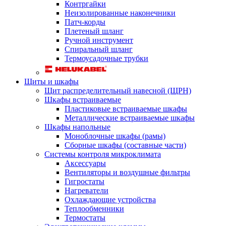
Контргайки
Неизолированные наконечники
Патч-корды
Плетеный шланг
Ручной инструмент
Спиральный шланг
Термоусадочные трубки
Щиты и шкафы
Щит распределительный навесной (ЩРН)
Шкафы встраиваемые
Пластиковые встраиваемые шкафы
Металлические встраиваемые шкафы
Шкафы напольные
Моноблочные шкафы (рамы)
Сборные шкафы (составные части)
Системы контроля микроклимата
Аксессуары
Вентиляторы и воздушные фильтры
Гигростаты
Нагреватели
Охлаждающие устройства
Теплообменники
Термостаты