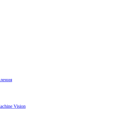
вления
chine Vision