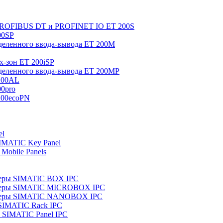
 PROFIBUS DT и PROFINET IO ET 200S
00SP
еленного ввода-вывода ET 200M
x-зон ET 200iSP
еленного ввода-вывода ET 200MP
200AL
0pro
200ecoPN
el
IMATIC Key Panel
Mobile Panels
еры SIMATIC BOX IPC
теры SIMATIC MICROBOX IPC
теры SIMATIC NANOBOX IPC
SIMATIC Rack IPC
SIMATIC Panel IPC