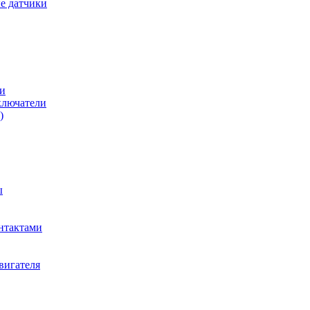
е датчики
и
ключатели
)
ы
нтактами
вигателя