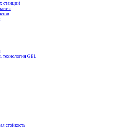
х станций
вания
ктов
ы
и
я
, технология GEL
ая стойкость