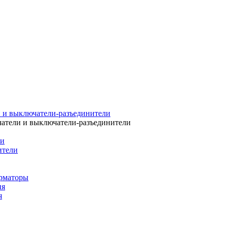
 и выключатели-разъединители
атели и выключатели-разъединители
ли
ители
рматоры
ия
я