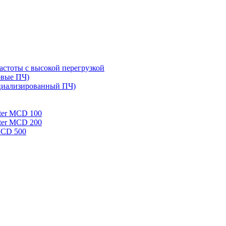
стоты с высокой перегрузкой
овые ПЧ)
циализированный ПЧ)
rter MCD 100
rter MCD 200
 MCD 500