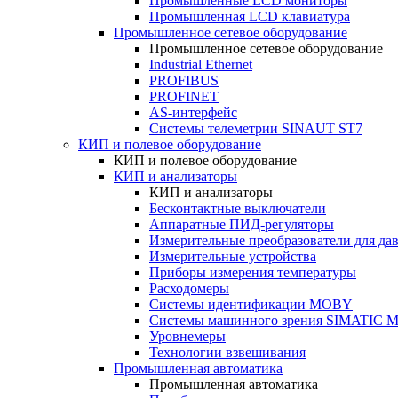
Промышленные LCD мониторы
Промышленная LCD клавиатура
Промышленное сетевое оборудование
Промышленное сетевое оборудование
Industrial Ethernet
PROFIBUS
PROFINET
AS-интерфейс
Системы телеметрии SINAUT ST7
КИП и полевое оборудование
КИП и полевое оборудование
КИП и анализаторы
КИП и анализаторы
Бесконтактные выключатели
Аппаратные ПИД-регуляторы
Измерительные преобразователи для да
Измерительные устройства
Приборы измерения температуры
Расходомеры
Системы идентификации MOBY
Системы машинного зрения SIMATIC Ma
Уровнемеры
Технологии взвешивания
Промышленная автоматика
Промышленная автоматика