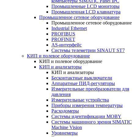
компьютеры SIMATIC Panel IPC
Промышленные LCD мониторы
Промышленная LCD клавиатура
Промышленное сетевое оборудование
Промышленное сетевое оборудование
Industrial Ethernet
PROFIBUS
PROFINET
AS-интерфейс
Системы телеметрии SINAUT ST7
КИП и полевое оборудование
КИП и полевое оборудование
КИП и анализаторы
КИП и анализаторы
Бесконтактные выключатели
Аппаратные ПИД-регуляторы
Измерительные преобразователи для
давления
Измерительные устройства
Приборы измерения температуры
Расходомеры
Системы идентификации MOBY
Системы машинного зрения SIMATIC
Machine Vision
Уровнемеры