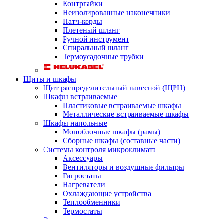
Контргайки
Неизолированные наконечники
Патч-корды
Плетеный шланг
Ручной инструмент
Спиральный шланг
Термоусадочные трубки
Щиты и шкафы
Щит распределительный навесной (ЩРН)
Шкафы встраиваемые
Пластиковые встраиваемые шкафы
Металлические встраиваемые шкафы
Шкафы напольные
Моноблочные шкафы (рамы)
Сборные шкафы (составные части)
Системы контроля микроклимата
Аксессуары
Вентиляторы и воздушные фильтры
Гигростаты
Нагреватели
Охлаждающие устройства
Теплообменники
Термостаты