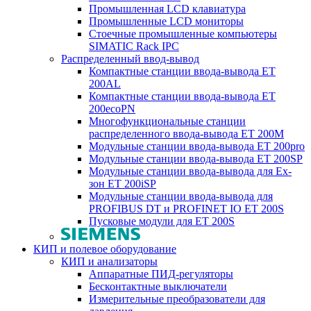
Промышленная LCD клавиатура
Промышленные LCD мониторы
Стоечные промышленные компьютеры
SIMATIC Rack IPC
Распределенный ввод-вывод
Компактные станции ввода-вывода ET
200AL
Компактные станции ввода-вывода ET
200ecoPN
Многофункциональные станции
распределенного ввода-вывода ET 200M
Модульные станции ввода-вывода ET 200pro
Модульные станции ввода-вывода ET 200SP
Модульные станции ввода-вывода для Ex-
зон ET 200iSP
Модульные станции ввода-вывода для
PROFIBUS DT и PROFINET IO ET 200S
Пусковые модули для ET 200S
КИП и полевое оборудование
КИП и анализаторы
Аппаратные ПИД-регуляторы
Бесконтактные выключатели
Измерительные преобразователи для