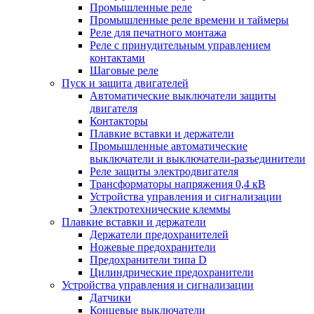
Промышленные реле
Промышленные реле времени и таймеры
Реле для печатного монтажа
Реле с принудительным управлением
контактами
Шаговые реле
Пуск и защита двигателей
Автоматические выключатели защиты
двигателя
Контакторы
Плавкие вставки и держатели
Промышленные автоматические
выключатели и выключатели-разъединители
Реле защиты электродвигателя
Трансформаторы напряжения 0,4 кВ
Устройства управления и сигнализации
Электротехнические клеммы
Плавкие вставки и держатели
Держатели предохранителей
Ножевые предохранители
Предохранители типа D
Цилиндрические предохранители
Устройства управления и сигнализации
Датчики
Концевые выключатели