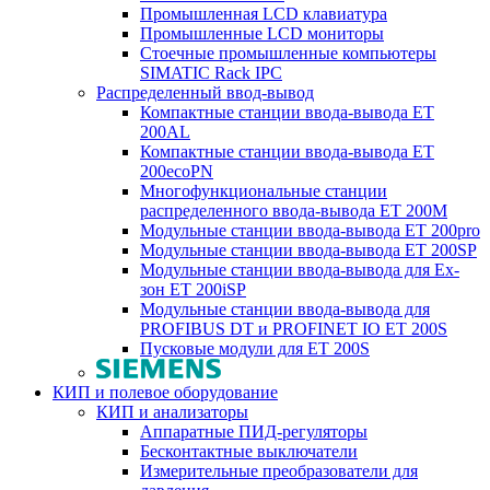
Промышленная LCD клавиатура
Промышленные LCD мониторы
Стоечные промышленные компьютеры
SIMATIC Rack IPC
Распределенный ввод-вывод
Компактные станции ввода-вывода ET
200AL
Компактные станции ввода-вывода ET
200ecoPN
Многофункциональные станции
распределенного ввода-вывода ET 200M
Модульные станции ввода-вывода ET 200pro
Модульные станции ввода-вывода ET 200SP
Модульные станции ввода-вывода для Ex-
зон ET 200iSP
Модульные станции ввода-вывода для
PROFIBUS DT и PROFINET IO ET 200S
Пусковые модули для ET 200S
КИП и полевое оборудование
КИП и анализаторы
Аппаратные ПИД-регуляторы
Бесконтактные выключатели
Измерительные преобразователи для