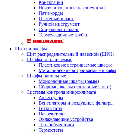
Контргайки
Неизолированные наконечники
Патч-корды
Плетеный шланг
Ручной инструмент
Спиральный шланг
Термоусадочные трубки
Щиты и шкафы
Щит распределительный навесной (ЩРН)
Шкафы встраиваемые
Пластиковые встраиваемые шкафы
Металлические встраиваемые шкафы
Шкафы напольные
Моноблочные шкафы (рамы)
Сборные шкафы (составные части)
Системы контроля микроклимата
Аксессуары
Вентиляторы и воздушные фильтры
Гигростаты
Нагреватели
Охлаждающие устройства
Теплообменники
Термостаты