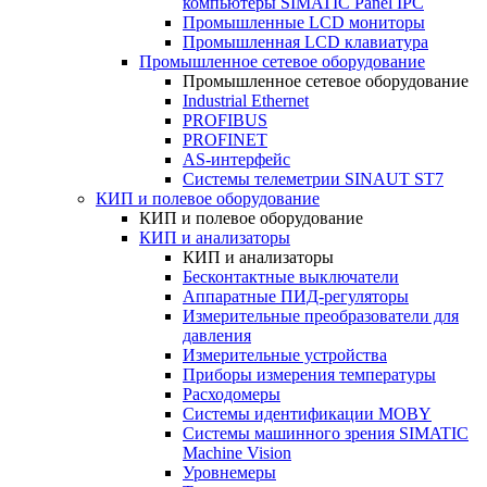
компьютеры SIMATIC Panel IPC
Промышленные LCD мониторы
Промышленная LCD клавиатура
Промышленное сетевое оборудование
Промышленное сетевое оборудование
Industrial Ethernet
PROFIBUS
PROFINET
AS-интерфейс
Системы телеметрии SINAUT ST7
КИП и полевое оборудование
КИП и полевое оборудование
КИП и анализаторы
КИП и анализаторы
Бесконтактные выключатели
Аппаратные ПИД-регуляторы
Измерительные преобразователи для
давления
Измерительные устройства
Приборы измерения температуры
Расходомеры
Системы идентификации MOBY
Системы машинного зрения SIMATIC
Machine Vision
Уровнемеры