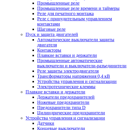
Промышленные реле
Промышленные реле времени и таймеры
Реле для печатного монтажа
Реле с принудительным управлением
контактами
Шаговые реле
Пуск и защита двигателей
Автоматические выключатели защиты
двигателя
Контакторы
Плавкие вставки и держатели
Промышленные автоматические
выключатели и выключатели-разъединители
Реле защиты электродвигателя
Трансформаторы напряжения 0,4 кВ
Устройства управления и сигнализации
Электротехнические клеммы
Плавкие вставки и держатели
Держатели предохранителей
Ножевые предохранители
Предохранители типа D
Цилиндрические предохранители
Устройства управления и сигнализации
Датчики
Концевые выключатели