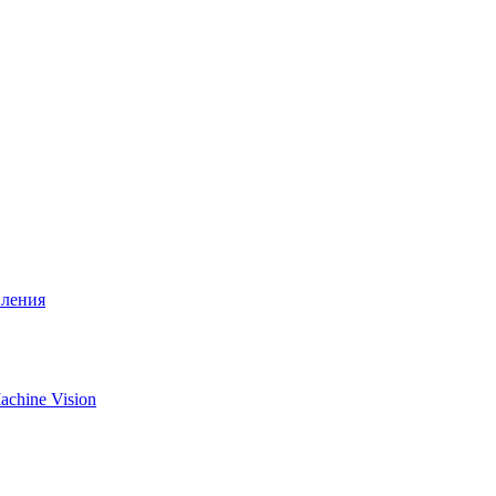
вления
chine Vision