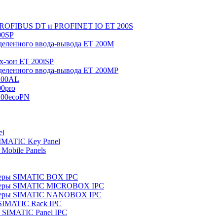
 PROFIBUS DT и PROFINET IO ET 200S
00SP
еленного ввода-вывода ET 200M
x-зон ET 200iSP
еленного ввода-вывода ET 200MP
200AL
0pro
200ecoPN
el
IMATIC Key Panel
Mobile Panels
еры SIMATIC BOX IPC
теры SIMATIC MICROBOX IPC
теры SIMATIC NANOBOX IPC
SIMATIC Rack IPC
SIMATIC Panel IPC