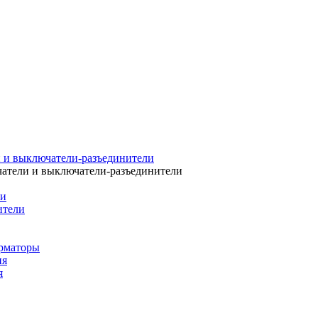
 и выключатели-разъединители
атели и выключатели-разъединители
ли
ители
рматоры
ия
я