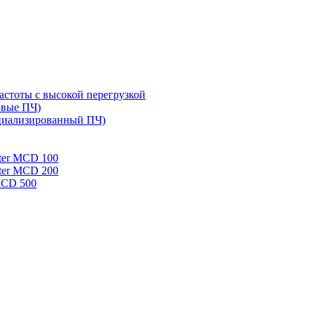
стоты с высокой перегрузкой
овые ПЧ)
циализированный ПЧ)
rter MCD 100
rter MCD 200
 MCD 500