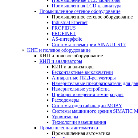
Промышленные LCD мониторы
Промышленная LCD клавиатура
Промышленное сетевое оборудование
Промышленное сетевое оборудование
Industrial Ethernet
PROFIBUS
PROFINET
AS-интерфейс
Системы телеметрии SINAUT ST7
КИП и полевое оборудование
КИП и полевое оборудование
КИП и анализаторы
КИП и анализаторы
Бесконтактные выключатели
Аппаратные ПИД-регуляторы
Измерительные преобразователи для да
Измерительные устройства
Приборы измерения температуры
Расходомеры
Системы идентификации MOBY
Системы машинного зрения SIMATIC Ma
Уровнемеры
Технологии взвешивания
Промышленная автоматика
Промышленная автоматика