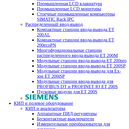
Промышленная LCD клавиатура
Промышленные LCD мониторы
Стоечные промышленные компьютеры
SIMATIC Rack IPC
Распределенный ввод-вывод
Компактные станции ввода-вывода ET
200AL
Компактные станции ввода-вывода ET
200ecoPN
Многофункциональные станции
распределенного ввода-вывода ET 200M
Модульные станции ввода-вывода ET 200pro
Модульные станции ввода-вывода ET 200SP
Модульные станции ввода-вывода для Ex-
зон ET 200iSP
Модульные станции ввода-вывода для
PROFIBUS DT и PROFINET IO ET 200S
Пусковые модули для ET 200S
КИП и полевое оборудование
КИП и анализаторы
Аппаратные ПИД-регуляторы
Бесконтактные выключатели
Измерительные преобразователи для