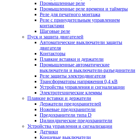
Промышленные реле
Промышленные реле времени и таймеры
Реле для печатного монтажа
Реле с принудительным управлением
контактами
Шаговые реле
Пуск и защита двигателей
Автоматические выключатели защиты
двигателя
Контакторы
Плавкие вставки и держатели
Промышленные автоматические
выключатели и выключатели-разъединители
Реле защиты электродвигателя
Трансформаторы напряжения 0,4 кВ
Устройства управления и сигнализации
Электротехнические клеммы
Плавкие вставки и держатели
Держатели предохранителей
Ножевые предохранители
Предохранители типа D
Цилиндрические предохранители
Устройства управления и сигнализации
Датчики
Концевые выключатели