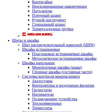
Контргайки
Неизолированные наконечники
Патч-корды
Плетеный шланг
Ручной инструмент
Спиральный шланг
Термоусадочные трубки
Щиты и шкафы
Щит распределительный навесной (ЩРН)
Шкафы встраиваемые
Пластиковые встраиваемые шкафы
Металлические встраиваемые шкафы
Шкафы напольные
Моноблочные шкафы (рамы)
Сборные шкафы (составные части)
Системы контроля микроклимата
Аксессуары
Вентиляторы и воздушные фильтры
Гигростаты
Нагреватели
Охлаждающие устройства
Теплообменники
Термостаты