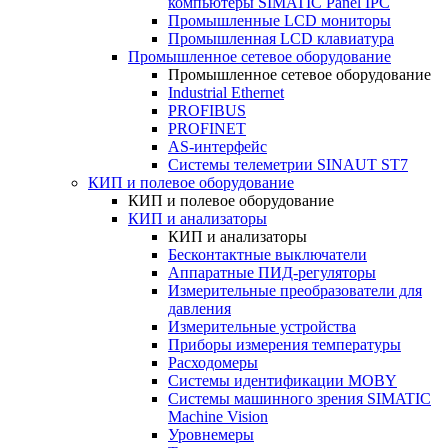
компьютеры SIMATIC Panel IPC
Промышленные LCD мониторы
Промышленная LCD клавиатура
Промышленное сетевое оборудование
Промышленное сетевое оборудование
Industrial Ethernet
PROFIBUS
PROFINET
AS-интерфейс
Системы телеметрии SINAUT ST7
КИП и полевое оборудование
КИП и полевое оборудование
КИП и анализаторы
КИП и анализаторы
Бесконтактные выключатели
Аппаратные ПИД-регуляторы
Измерительные преобразователи для
давления
Измерительные устройства
Приборы измерения температуры
Расходомеры
Системы идентификации MOBY
Системы машинного зрения SIMATIC
Machine Vision
Уровнемеры