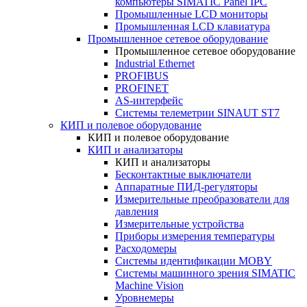
компьютеры SIMATIC Panel IPC
Промышленные LCD мониторы
Промышленная LCD клавиатура
Промышленное сетевое оборудование
Промышленное сетевое оборудование
Industrial Ethernet
PROFIBUS
PROFINET
AS-интерфейс
Системы телеметрии SINAUT ST7
КИП и полевое оборудование
КИП и полевое оборудование
КИП и анализаторы
КИП и анализаторы
Бесконтактные выключатели
Аппаратные ПИД-регуляторы
Измерительные преобразователи для
давления
Измерительные устройства
Приборы измерения температуры
Расходомеры
Системы идентификации MOBY
Системы машинного зрения SIMATIC
Machine Vision
Уровнемеры