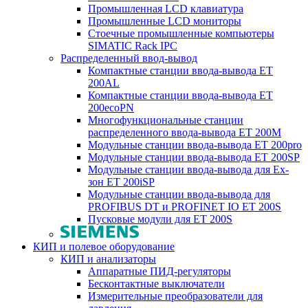
Промышленная LCD клавиатура
Промышленные LCD мониторы
Стоечные промышленные компьютеры
SIMATIC Rack IPC
Распределенный ввод-вывод
Компактные станции ввода-вывода ET
200AL
Компактные станции ввода-вывода ET
200ecoPN
Многофункциональные станции
распределенного ввода-вывода ET 200M
Модульные станции ввода-вывода ET 200pro
Модульные станции ввода-вывода ET 200SP
Модульные станции ввода-вывода для Ex-
зон ET 200iSP
Модульные станции ввода-вывода для
PROFIBUS DT и PROFINET IO ET 200S
Пусковые модули для ET 200S
КИП и полевое оборудование
КИП и анализаторы
Аппаратные ПИД-регуляторы
Бесконтактные выключатели
Измерительные преобразователи для