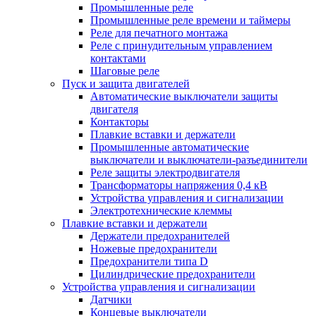
Промышленные реле
Промышленные реле времени и таймеры
Реле для печатного монтажа
Реле с принудительным управлением
контактами
Шаговые реле
Пуск и защита двигателей
Автоматические выключатели защиты
двигателя
Контакторы
Плавкие вставки и держатели
Промышленные автоматические
выключатели и выключатели-разъединители
Реле защиты электродвигателя
Трансформаторы напряжения 0,4 кВ
Устройства управления и сигнализации
Электротехнические клеммы
Плавкие вставки и держатели
Держатели предохранителей
Ножевые предохранители
Предохранители типа D
Цилиндрические предохранители
Устройства управления и сигнализации
Датчики
Концевые выключатели