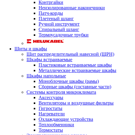
Контргайки
Неизолированные наконечники
Патч-корды
Плетеный шланг
Ручной инструмент
Спиральный шланг
Термоусадочные трубки
Щиты и шкафы
Щит распределительный навесной (ЩРН)
Шкафы встраиваемые
Пластиковые встраиваемые шкафы
Металлические встраиваемые шкафы
Шкафы напольные
Моноблочные шкафы (рамы)
Сборные шкафы (составные части)
Системы контроля микроклимата
Аксессуары
Вентиляторы и воздушные фильтры
Гигростаты
Нагреватели
Охлаждающие устройства
Теплообменники
Термостаты