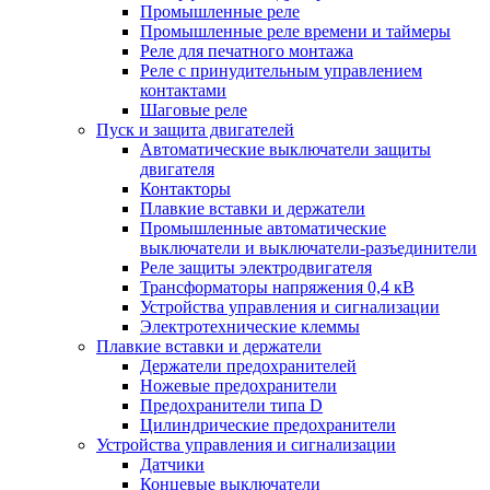
Промышленные реле
Промышленные реле времени и таймеры
Реле для печатного монтажа
Реле с принудительным управлением
контактами
Шаговые реле
Пуск и защита двигателей
Автоматические выключатели защиты
двигателя
Контакторы
Плавкие вставки и держатели
Промышленные автоматические
выключатели и выключатели-разъединители
Реле защиты электродвигателя
Трансформаторы напряжения 0,4 кВ
Устройства управления и сигнализации
Электротехнические клеммы
Плавкие вставки и держатели
Держатели предохранителей
Ножевые предохранители
Предохранители типа D
Цилиндрические предохранители
Устройства управления и сигнализации
Датчики
Концевые выключатели