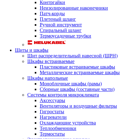
Контргайки
Неизолированные наконечники
Патч-корды
Плетеный шланг
Ручной инструмент
Спиральный шланг
Термоусадочные трубки
Щиты и шкафы
Щит распределительный навесной (ЩРН)
Шкафы встраиваемые
Пластиковые встраиваемые шкафы
Металлические встраиваемые шкафы
Шкафы напольные
Моноблочные шкафы (рамы)
Сборные шкафы (составные части)
Системы контроля микроклимата
Аксессуары
Вентиляторы и воздушные фильтры
Гигростаты
Нагреватели
Охлаждающие устройства
Теплообменники
Термостаты