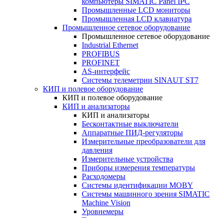
компьютеры SIMATIC Panel IPC
Промышленные LCD мониторы
Промышленная LCD клавиатура
Промышленное сетевое оборудование
Промышленное сетевое оборудование
Industrial Ethernet
PROFIBUS
PROFINET
AS-интерфейс
Системы телеметрии SINAUT ST7
КИП и полевое оборудование
КИП и полевое оборудование
КИП и анализаторы
КИП и анализаторы
Бесконтактные выключатели
Аппаратные ПИД-регуляторы
Измерительные преобразователи для
давления
Измерительные устройства
Приборы измерения температуры
Расходомеры
Системы идентификации MOBY
Системы машинного зрения SIMATIC
Machine Vision
Уровнемеры