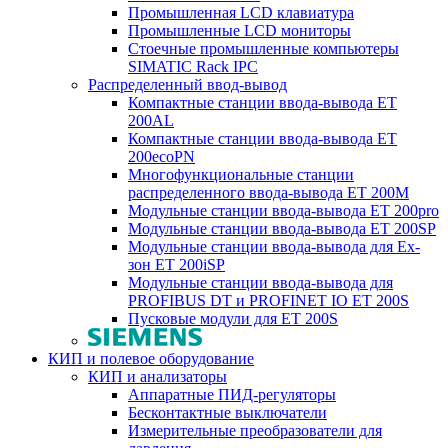
Промышленная LCD клавиатура
Промышленные LCD мониторы
Стоечные промышленные компьютеры
SIMATIC Rack IPC
Распределенный ввод-вывод
Компактные станции ввода-вывода ET
200AL
Компактные станции ввода-вывода ET
200ecoPN
Многофункциональные станции
распределенного ввода-вывода ET 200M
Модульные станции ввода-вывода ET 200pro
Модульные станции ввода-вывода ET 200SP
Модульные станции ввода-вывода для Ex-
зон ET 200iSP
Модульные станции ввода-вывода для
PROFIBUS DT и PROFINET IO ET 200S
Пусковые модули для ET 200S
КИП и полевое оборудование
КИП и анализаторы
Аппаратные ПИД-регуляторы
Бесконтактные выключатели
Измерительные преобразователи для