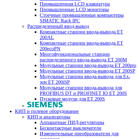
Промышленная LCD клавиатура
Промышленные LCD мониторы
Стоечные промышленные компьютеры
SIMATIC Rack IPC
Распределенный ввод-вывод
Компактные станции ввода-вывода ET
200AL
Компактные станции ввода-вывода ET
200ecoPN
Многофункциональные станции
распределенного ввода-вывода ET 200M
Модульные станции ввода-вывода ET 200pro
Модульные станции ввода-вывода ET 200SP
Модульные станции ввода-вывода для Ex-
зон ET 200iSP
Модульные станции ввода-вывода для
PROFIBUS DT и PROFINET IO ET 200S
Пусковые модули для ET 200S
КИП и полевое оборудование
КИП и анализаторы
Аппаратные ПИД-регуляторы
Бесконтактные выключатели
Измерительные преобразователи для