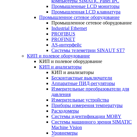
компьютеры SIMATIC Panel IPC
Промышленные LCD мониторы
Промышленная LCD клавиатура
Промышленное сетевое оборудование
Промышленное сетевое оборудование
Industrial Ethernet
PROFIBUS
PROFINET
AS-интерфейс
Системы телеметрии SINAUT ST7
КИП и полевое оборудование
КИП и полевое оборудование
КИП и анализаторы
КИП и анализаторы
Бесконтактные выключатели
Аппаратные ПИД-регуляторы
Измерительные преобразователи для
давления
Измерительные устройства
Приборы измерения температуры
Расходомеры
Системы идентификации MOBY
Системы машинного зрения SIMATIC
Machine Vision
Уровнемеры