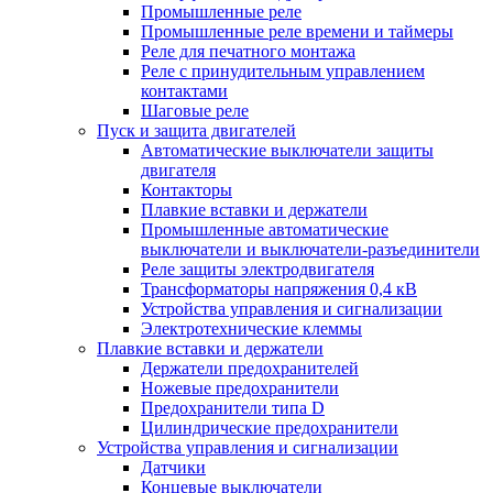
Промышленные реле
Промышленные реле времени и таймеры
Реле для печатного монтажа
Реле с принудительным управлением
контактами
Шаговые реле
Пуск и защита двигателей
Автоматические выключатели защиты
двигателя
Контакторы
Плавкие вставки и держатели
Промышленные автоматические
выключатели и выключатели-разъединители
Реле защиты электродвигателя
Трансформаторы напряжения 0,4 кВ
Устройства управления и сигнализации
Электротехнические клеммы
Плавкие вставки и держатели
Держатели предохранителей
Ножевые предохранители
Предохранители типа D
Цилиндрические предохранители
Устройства управления и сигнализации
Датчики
Концевые выключатели