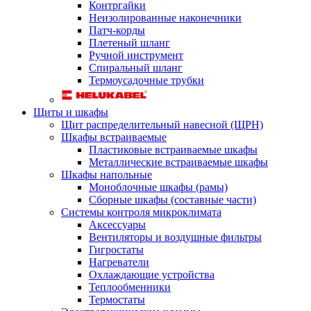
Контргайки
Неизолированные наконечники
Патч-корды
Плетеный шланг
Ручной инструмент
Спиральный шланг
Термоусадочные трубки
Щиты и шкафы
Щит распределительный навесной (ЩРН)
Шкафы встраиваемые
Пластиковые встраиваемые шкафы
Металлические встраиваемые шкафы
Шкафы напольные
Моноблочные шкафы (рамы)
Сборные шкафы (составные части)
Системы контроля микроклимата
Аксессуары
Вентиляторы и воздушные фильтры
Гигростаты
Нагреватели
Охлаждающие устройства
Теплообменники
Термостаты