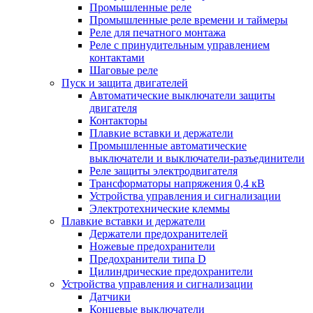
Промышленные реле
Промышленные реле времени и таймеры
Реле для печатного монтажа
Реле с принудительным управлением
контактами
Шаговые реле
Пуск и защита двигателей
Автоматические выключатели защиты
двигателя
Контакторы
Плавкие вставки и держатели
Промышленные автоматические
выключатели и выключатели-разъединители
Реле защиты электродвигателя
Трансформаторы напряжения 0,4 кВ
Устройства управления и сигнализации
Электротехнические клеммы
Плавкие вставки и держатели
Держатели предохранителей
Ножевые предохранители
Предохранители типа D
Цилиндрические предохранители
Устройства управления и сигнализации
Датчики
Концевые выключатели