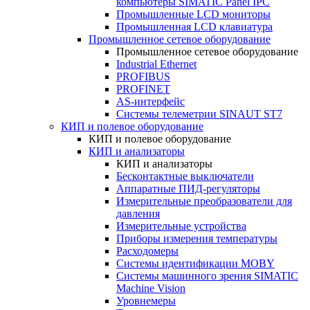
компьютеры SIMATIC Panel IPC
Промышленные LCD мониторы
Промышленная LCD клавиатура
Промышленное сетевое оборудование
Промышленное сетевое оборудование
Industrial Ethernet
PROFIBUS
PROFINET
AS-интерфейс
Системы телеметрии SINAUT ST7
КИП и полевое оборудование
КИП и полевое оборудование
КИП и анализаторы
КИП и анализаторы
Бесконтактные выключатели
Аппаратные ПИД-регуляторы
Измерительные преобразователи для
давления
Измерительные устройства
Приборы измерения температуры
Расходомеры
Системы идентификации MOBY
Системы машинного зрения SIMATIC
Machine Vision
Уровнемеры