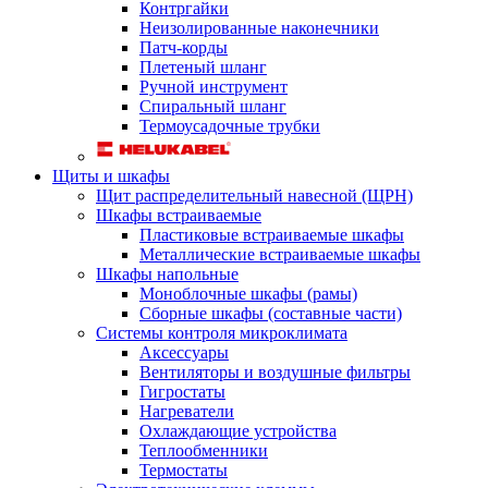
Контргайки
Неизолированные наконечники
Патч-корды
Плетеный шланг
Ручной инструмент
Спиральный шланг
Термоусадочные трубки
Щиты и шкафы
Щит распределительный навесной (ЩРН)
Шкафы встраиваемые
Пластиковые встраиваемые шкафы
Металлические встраиваемые шкафы
Шкафы напольные
Моноблочные шкафы (рамы)
Сборные шкафы (составные части)
Системы контроля микроклимата
Аксессуары
Вентиляторы и воздушные фильтры
Гигростаты
Нагреватели
Охлаждающие устройства
Теплообменники
Термостаты