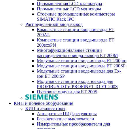
Промышленная LCD клавиатура
Промышленные LCD мониторы
Стоечные промышленные компьютеры
SIMATIC Rack IPC
Распределенный ввод-вывод
Компактные станции ввода-вывода ET
200AL
Компактные станции ввода-вывода ET
200ecoPN
Многофункциональные станции
распределенного ввода-вывода ET 200M
Модульные станции ввода-вывода ET 200pro
Модульные станции ввода-вывода ET 200SP
Модульные станции ввода-вывода для Ex-
зон ET 200iSP
Модульные станции ввода-вывода для
PROFIBUS DT и PROFINET IO ET 200S
Пусковые модули для ET 200S
КИП и полевое оборудование
КИП и анализаторы
Аппаратные ПИД-регуляторы
Бесконтактные выключатели
Измерительные преобразователи для