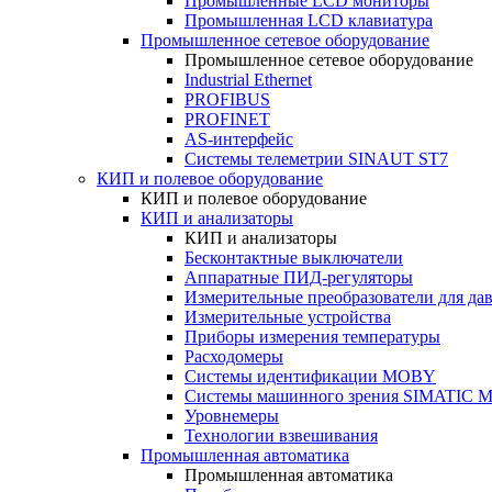
Промышленные LCD мониторы
Промышленная LCD клавиатура
Промышленное сетевое оборудование
Промышленное сетевое оборудование
Industrial Ethernet
PROFIBUS
PROFINET
AS-интерфейс
Системы телеметрии SINAUT ST7
КИП и полевое оборудование
КИП и полевое оборудование
КИП и анализаторы
КИП и анализаторы
Бесконтактные выключатели
Аппаратные ПИД-регуляторы
Измерительные преобразователи для да
Измерительные устройства
Приборы измерения температуры
Расходомеры
Системы идентификации MOBY
Системы машинного зрения SIMATIC Ma
Уровнемеры
Технологии взвешивания
Промышленная автоматика
Промышленная автоматика