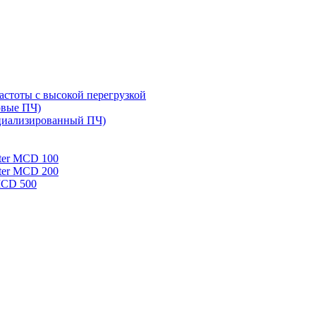
стоты с высокой перегрузкой
овые ПЧ)
циализированный ПЧ)
rter MCD 100
rter MCD 200
 MCD 500