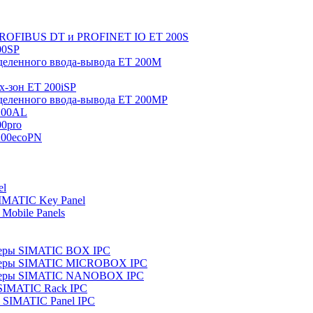
 PROFIBUS DT и PROFINET IO ET 200S
00SP
еленного ввода-вывода ET 200M
x-зон ET 200iSP
еленного ввода-вывода ET 200MP
200AL
0pro
200ecoPN
el
IMATIC Key Panel
Mobile Panels
еры SIMATIC BOX IPC
теры SIMATIC MICROBOX IPC
теры SIMATIC NANOBOX IPC
SIMATIC Rack IPC
SIMATIC Panel IPC