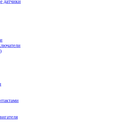
е датчики
и
ключатели
)
ы
нтактами
вигателя