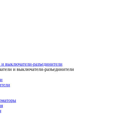
 и выключатели-разъединители
атели и выключатели-разъединители
ли
ители
рматоры
ия
я