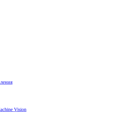
вления
chine Vision