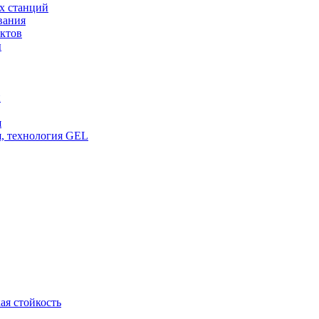
х станций
вания
ктов
ы
и
я
, технология GEL
ая стойкость