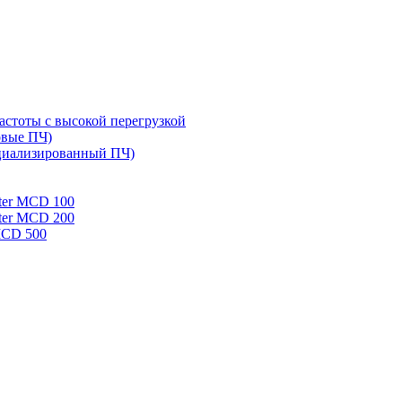
стоты с высокой перегрузкой
овые ПЧ)
циализированный ПЧ)
rter MCD 100
rter MCD 200
 MCD 500