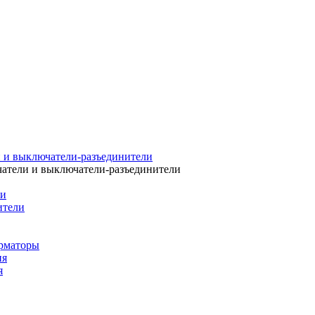
 и выключатели-разъединители
атели и выключатели-разъединители
ли
ители
рматоры
ия
я