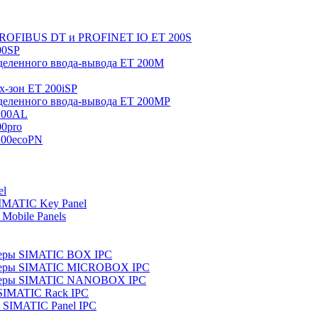
 PROFIBUS DT и PROFINET IO ET 200S
00SP
еленного ввода-вывода ET 200M
x-зон ET 200iSP
еленного ввода-вывода ET 200MP
200AL
0pro
200ecoPN
el
IMATIC Key Panel
Mobile Panels
еры SIMATIC BOX IPC
теры SIMATIC MICROBOX IPC
теры SIMATIC NANOBOX IPC
SIMATIC Rack IPC
SIMATIC Panel IPC