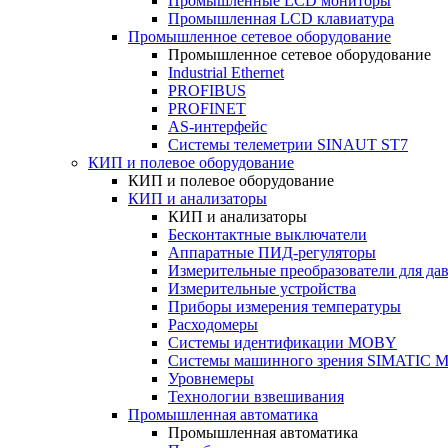
Промышленные LCD мониторы
Промышленная LCD клавиатура
Промышленное сетевое оборудование
Промышленное сетевое оборудование
Industrial Ethernet
PROFIBUS
PROFINET
AS-интерфейс
Системы телеметрии SINAUT ST7
КИП и полевое оборудование
КИП и полевое оборудование
КИП и анализаторы
КИП и анализаторы
Бесконтактные выключатели
Аппаратные ПИД-регуляторы
Измерительные преобразователи для да
Измерительные устройства
Приборы измерения температуры
Расходомеры
Системы идентификации MOBY
Системы машинного зрения SIMATIC Ma
Уровнемеры
Технологии взвешивания
Промышленная автоматика
Промышленная автоматика