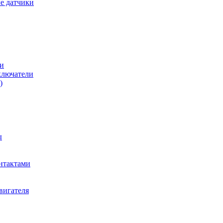
е датчики
и
ключатели
)
ы
нтактами
вигателя