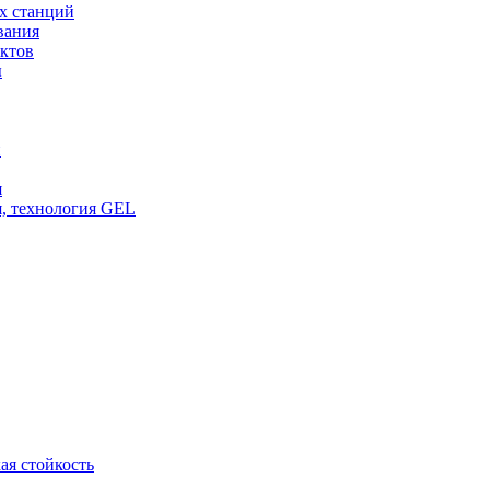
х станций
вания
ктов
ы
и
я
, технология GEL
ая стойкость