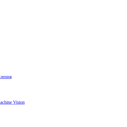
вления
chine Vision