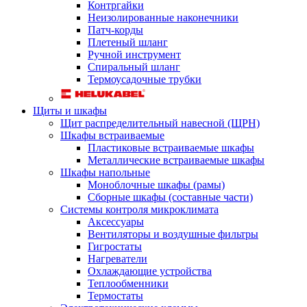
Контргайки
Неизолированные наконечники
Патч-корды
Плетеный шланг
Ручной инструмент
Спиральный шланг
Термоусадочные трубки
Щиты и шкафы
Щит распределительный навесной (ЩРН)
Шкафы встраиваемые
Пластиковые встраиваемые шкафы
Металлические встраиваемые шкафы
Шкафы напольные
Моноблочные шкафы (рамы)
Сборные шкафы (составные части)
Системы контроля микроклимата
Аксессуары
Вентиляторы и воздушные фильтры
Гигростаты
Нагреватели
Охлаждающие устройства
Теплообменники
Термостаты