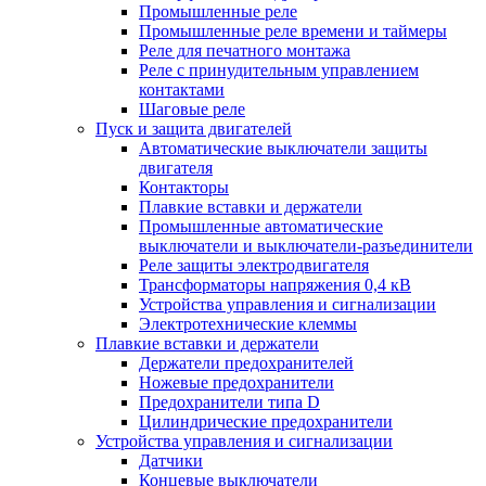
Промышленные реле
Промышленные реле времени и таймеры
Реле для печатного монтажа
Реле с принудительным управлением
контактами
Шаговые реле
Пуск и защита двигателей
Автоматические выключатели защиты
двигателя
Контакторы
Плавкие вставки и держатели
Промышленные автоматические
выключатели и выключатели-разъединители
Реле защиты электродвигателя
Трансформаторы напряжения 0,4 кВ
Устройства управления и сигнализации
Электротехнические клеммы
Плавкие вставки и держатели
Держатели предохранителей
Ножевые предохранители
Предохранители типа D
Цилиндрические предохранители
Устройства управления и сигнализации
Датчики
Концевые выключатели