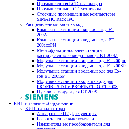
Промышленная LCD клавиатура
Промышленные LCD мониторы
Стоечные промышленные компьютеры
SIMATIC Rack IPC
Распределенный ввод-вывод
Компактные станции ввода-вывода ET
200AL
Компактные станции ввода-вывода ET
200ecoPN
Многофункциональные станции
распределенного ввода-вывода ET 200M
Модульные станции ввода-вывода ET 200pro
Модульные станции ввода-вывода ET 200SP
Модульные станции ввода-вывода для Ex-
зон ET 200iSP
Модульные станции ввода-вывода для
PROFIBUS DT и PROFINET IO ET 200S
Пусковые модули для ET 200S
КИП и полевое оборудование
КИП и анализаторы
Аппаратные ПИД-регуляторы
Бесконтактные выключатели
Измерительные преобразователи для