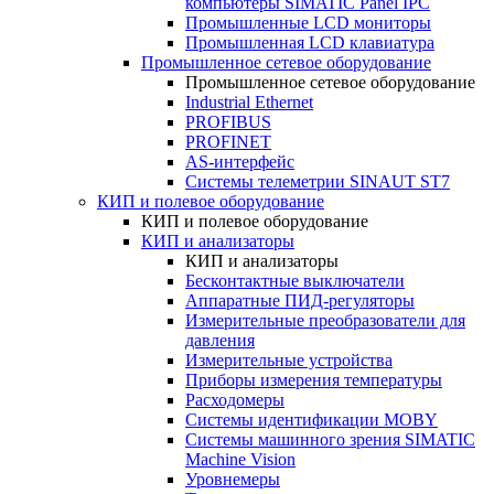
компьютеры SIMATIC Panel IPC
Промышленные LCD мониторы
Промышленная LCD клавиатура
Промышленное сетевое оборудование
Промышленное сетевое оборудование
Industrial Ethernet
PROFIBUS
PROFINET
AS-интерфейс
Системы телеметрии SINAUT ST7
КИП и полевое оборудование
КИП и полевое оборудование
КИП и анализаторы
КИП и анализаторы
Бесконтактные выключатели
Аппаратные ПИД-регуляторы
Измерительные преобразователи для
давления
Измерительные устройства
Приборы измерения температуры
Расходомеры
Системы идентификации MOBY
Системы машинного зрения SIMATIC
Machine Vision
Уровнемеры