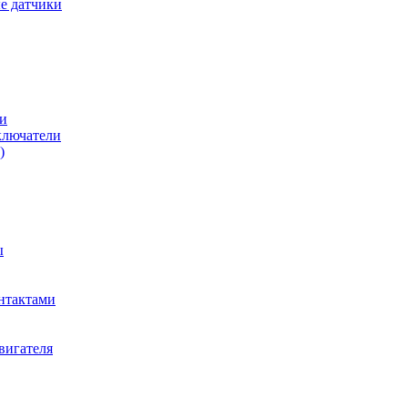
е датчики
и
ключатели
)
ы
нтактами
вигателя