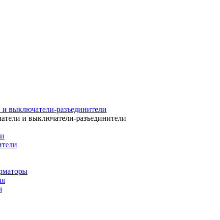
 и выключатели-разъединители
атели и выключатели-разъединители
ли
ители
рматоры
ия
я