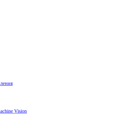
вления
chine Vision