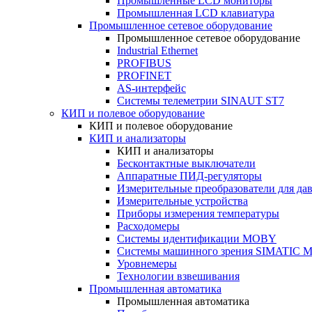
Промышленные LCD мониторы
Промышленная LCD клавиатура
Промышленное сетевое оборудование
Промышленное сетевое оборудование
Industrial Ethernet
PROFIBUS
PROFINET
AS-интерфейс
Системы телеметрии SINAUT ST7
КИП и полевое оборудование
КИП и полевое оборудование
КИП и анализаторы
КИП и анализаторы
Бесконтактные выключатели
Аппаратные ПИД-регуляторы
Измерительные преобразователи для да
Измерительные устройства
Приборы измерения температуры
Расходомеры
Системы идентификации MOBY
Системы машинного зрения SIMATIC Ma
Уровнемеры
Технологии взвешивания
Промышленная автоматика
Промышленная автоматика