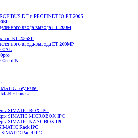
 PROFIBUS DT и PROFINET IO ET 200S
00SP
еленного ввода-вывода ET 200M
x-зон ET 200iSP
еленного ввода-вывода ET 200MP
200AL
0pro
200ecoPN
el
IMATIC Key Panel
Mobile Panels
еры SIMATIC BOX IPC
теры SIMATIC MICROBOX IPC
теры SIMATIC NANOBOX IPC
SIMATIC Rack IPC
SIMATIC Panel IPC