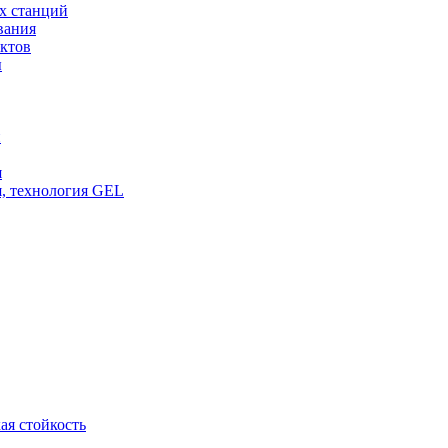
х станций
вания
ктов
ы
и
я
, технология GEL
ая стойкость