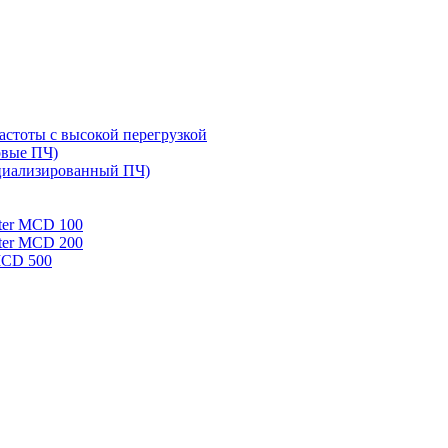
стоты с высокой перегрузкой
овые ПЧ)
циализированный ПЧ)
rter MCD 100
rter MCD 200
 MCD 500