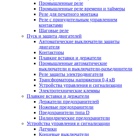
Промышленные реле
Промышленные реле времени и таймеры
Реле для печатного монтажа
Реле с принудительным управлением
контактами
Шаговые реле
Пуск и защита двигателей
Автоматические выключатели защиты
двигателя
Контакторы
Плавкие вставки и держатели
Промышленные автоматические
выключатели и выключатели-разъединители
Реле защиты электродвигателя
Трансформаторы напряжения 0,4 кВ
Устройства управления и сигнализации
Электротехнические клеммы
Плавкие вставки и держатели
Держатели предохранителей
Ножевые предохранители
Предохранители типа D
Цилиндрические предохранители
Устройства управления и сигнализации
Датчики
Концевые выключатели