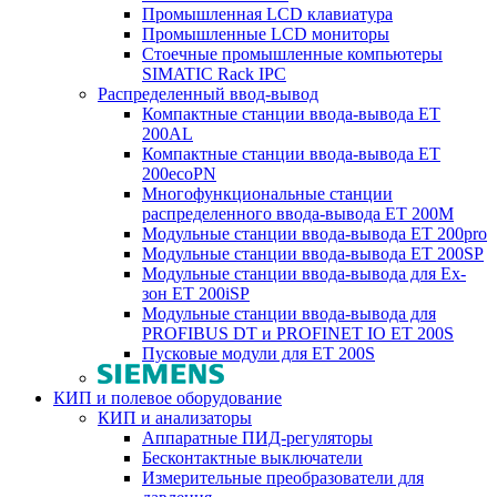
Промышленная LCD клавиатура
Промышленные LCD мониторы
Стоечные промышленные компьютеры
SIMATIC Rack IPC
Распределенный ввод-вывод
Компактные станции ввода-вывода ET
200AL
Компактные станции ввода-вывода ET
200ecoPN
Многофункциональные станции
распределенного ввода-вывода ET 200M
Модульные станции ввода-вывода ET 200pro
Модульные станции ввода-вывода ET 200SP
Модульные станции ввода-вывода для Ex-
зон ET 200iSP
Модульные станции ввода-вывода для
PROFIBUS DT и PROFINET IO ET 200S
Пусковые модули для ET 200S
КИП и полевое оборудование
КИП и анализаторы
Аппаратные ПИД-регуляторы
Бесконтактные выключатели
Измерительные преобразователи для