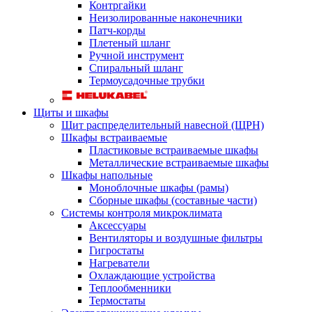
Контргайки
Неизолированные наконечники
Патч-корды
Плетеный шланг
Ручной инструмент
Спиральный шланг
Термоусадочные трубки
Щиты и шкафы
Щит распределительный навесной (ЩРН)
Шкафы встраиваемые
Пластиковые встраиваемые шкафы
Металлические встраиваемые шкафы
Шкафы напольные
Моноблочные шкафы (рамы)
Сборные шкафы (составные части)
Системы контроля микроклимата
Аксессуары
Вентиляторы и воздушные фильтры
Гигростаты
Нагреватели
Охлаждающие устройства
Теплообменники
Термостаты