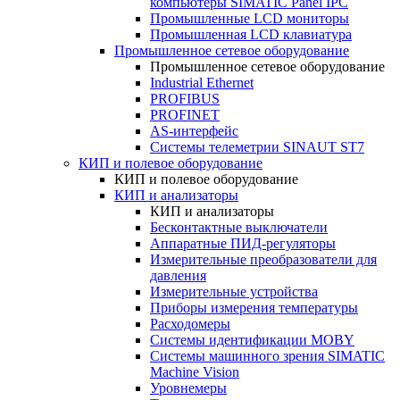
компьютеры SIMATIC Panel IPC
Промышленные LCD мониторы
Промышленная LCD клавиатура
Промышленное сетевое оборудование
Промышленное сетевое оборудование
Industrial Ethernet
PROFIBUS
PROFINET
AS-интерфейс
Системы телеметрии SINAUT ST7
КИП и полевое оборудование
КИП и полевое оборудование
КИП и анализаторы
КИП и анализаторы
Бесконтактные выключатели
Аппаратные ПИД-регуляторы
Измерительные преобразователи для
давления
Измерительные устройства
Приборы измерения температуры
Расходомеры
Системы идентификации MOBY
Системы машинного зрения SIMATIC
Machine Vision
Уровнемеры