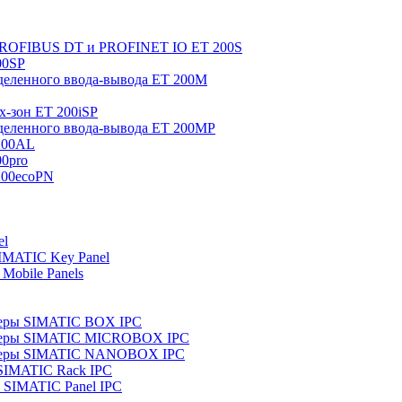
 PROFIBUS DT и PROFINET IO ET 200S
00SP
еленного ввода-вывода ET 200M
x-зон ET 200iSP
еленного ввода-вывода ET 200MP
200AL
0pro
200ecoPN
el
IMATIC Key Panel
Mobile Panels
еры SIMATIC BOX IPC
теры SIMATIC MICROBOX IPC
теры SIMATIC NANOBOX IPC
SIMATIC Rack IPC
SIMATIC Panel IPC