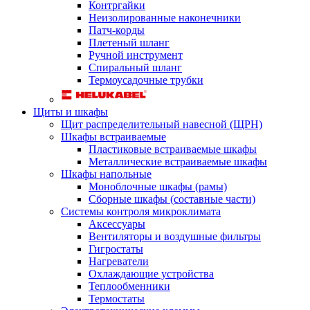
Контргайки
Неизолированные наконечники
Патч-корды
Плетеный шланг
Ручной инструмент
Спиральный шланг
Термоусадочные трубки
Щиты и шкафы
Щит распределительный навесной (ЩРН)
Шкафы встраиваемые
Пластиковые встраиваемые шкафы
Металлические встраиваемые шкафы
Шкафы напольные
Моноблочные шкафы (рамы)
Сборные шкафы (составные части)
Системы контроля микроклимата
Аксессуары
Вентиляторы и воздушные фильтры
Гигростаты
Нагреватели
Охлаждающие устройства
Теплообменники
Термостаты