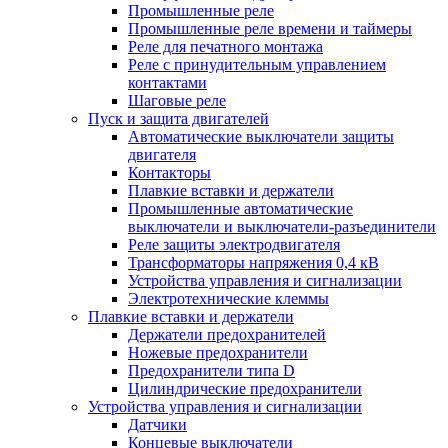
Промышленные реле
Промышленные реле времени и таймеры
Реле для печатного монтажа
Реле с принудительным управлением
контактами
Шаговые реле
Пуск и защита двигателей
Автоматические выключатели защиты
двигателя
Контакторы
Плавкие вставки и держатели
Промышленные автоматические
выключатели и выключатели-разъединители
Реле защиты электродвигателя
Трансформаторы напряжения 0,4 кВ
Устройства управления и сигнализации
Электротехнические клеммы
Плавкие вставки и держатели
Держатели предохранителей
Ножевые предохранители
Предохранители типа D
Цилиндрические предохранители
Устройства управления и сигнализации
Датчики
Концевые выключатели