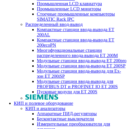
Промышленная LCD клавиатура
Промышленные LCD мониторы
Стоечные промышленные компьютеры
SIMATIC Rack IPC
Распределенный ввод-вывод
Компактные станции ввода-вывода ET
200AL
Компактные станции ввода-вывода ET
200ecoPN
Многофункциональные станции
распределенного ввода-вывода ET 200M
Модульные станции ввода-вывода ET 200pro
Модульные станции ввода-вывода ET 200SP
Модульные станции ввода-вывода для Ex-
зон ET 200iSP
Модульные станции ввода-вывода для
PROFIBUS DT и PROFINET IO ET 200S
Пусковые модули для ET 200S
КИП и полевое оборудование
КИП и анализаторы
Аппаратные ПИД-регуляторы
Бесконтактные выключатели
Измерительные преобразователи для