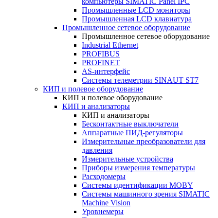
компьютеры SIMATIC Panel IPC
Промышленные LCD мониторы
Промышленная LCD клавиатура
Промышленное сетевое оборудование
Промышленное сетевое оборудование
Industrial Ethernet
PROFIBUS
PROFINET
AS-интерфейс
Системы телеметрии SINAUT ST7
КИП и полевое оборудование
КИП и полевое оборудование
КИП и анализаторы
КИП и анализаторы
Бесконтактные выключатели
Аппаратные ПИД-регуляторы
Измерительные преобразователи для
давления
Измерительные устройства
Приборы измерения температуры
Расходомеры
Системы идентификации MOBY
Системы машинного зрения SIMATIC
Machine Vision
Уровнемеры