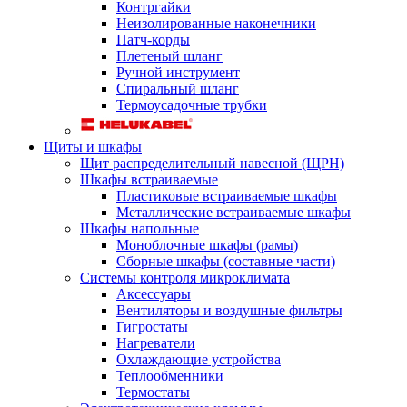
Контргайки
Неизолированные наконечники
Патч-корды
Плетеный шланг
Ручной инструмент
Спиральный шланг
Термоусадочные трубки
Щиты и шкафы
Щит распределительный навесной (ЩРН)
Шкафы встраиваемые
Пластиковые встраиваемые шкафы
Металлические встраиваемые шкафы
Шкафы напольные
Моноблочные шкафы (рамы)
Сборные шкафы (составные части)
Системы контроля микроклимата
Аксессуары
Вентиляторы и воздушные фильтры
Гигростаты
Нагреватели
Охлаждающие устройства
Теплообменники
Термостаты