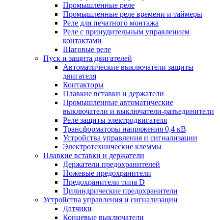
Промышленные реле
Промышленные реле времени и таймеры
Реле для печатного монтажа
Реле с принудительным управлением
контактами
Шаговые реле
Пуск и защита двигателей
Автоматические выключатели защиты
двигателя
Контакторы
Плавкие вставки и держатели
Промышленные автоматические
выключатели и выключатели-разъединители
Реле защиты электродвигателя
Трансформаторы напряжения 0,4 кВ
Устройства управления и сигнализации
Электротехнические клеммы
Плавкие вставки и держатели
Держатели предохранителей
Ножевые предохранители
Предохранители типа D
Цилиндрические предохранители
Устройства управления и сигнализации
Датчики
Концевые выключатели