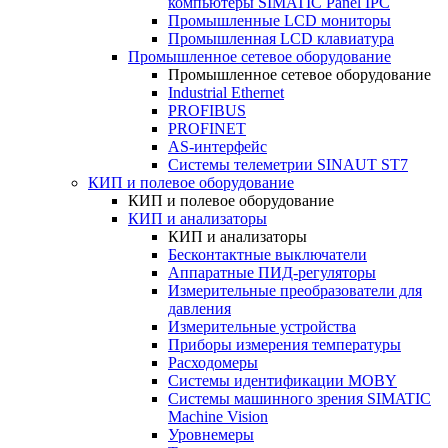
компьютеры SIMATIC Panel IPC
Промышленные LCD мониторы
Промышленная LCD клавиатура
Промышленное сетевое оборудование
Промышленное сетевое оборудование
Industrial Ethernet
PROFIBUS
PROFINET
AS-интерфейс
Системы телеметрии SINAUT ST7
КИП и полевое оборудование
КИП и полевое оборудование
КИП и анализаторы
КИП и анализаторы
Бесконтактные выключатели
Аппаратные ПИД-регуляторы
Измерительные преобразователи для
давления
Измерительные устройства
Приборы измерения температуры
Расходомеры
Системы идентификации MOBY
Системы машинного зрения SIMATIC
Machine Vision
Уровнемеры