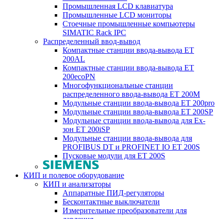
Промышленная LCD клавиатура
Промышленные LCD мониторы
Стоечные промышленные компьютеры
SIMATIC Rack IPC
Распределенный ввод-вывод
Компактные станции ввода-вывода ET
200AL
Компактные станции ввода-вывода ET
200ecoPN
Многофункциональные станции
распределенного ввода-вывода ET 200M
Модульные станции ввода-вывода ET 200pro
Модульные станции ввода-вывода ET 200SP
Модульные станции ввода-вывода для Ex-
зон ET 200iSP
Модульные станции ввода-вывода для
PROFIBUS DT и PROFINET IO ET 200S
Пусковые модули для ET 200S
КИП и полевое оборудование
КИП и анализаторы
Аппаратные ПИД-регуляторы
Бесконтактные выключатели
Измерительные преобразователи для