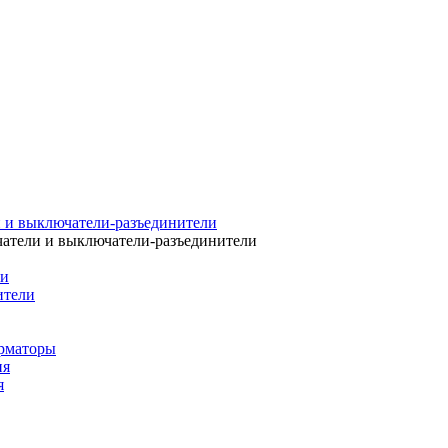
 и выключатели-разъединители
атели и выключатели-разъединители
ли
ители
рматоры
ия
я