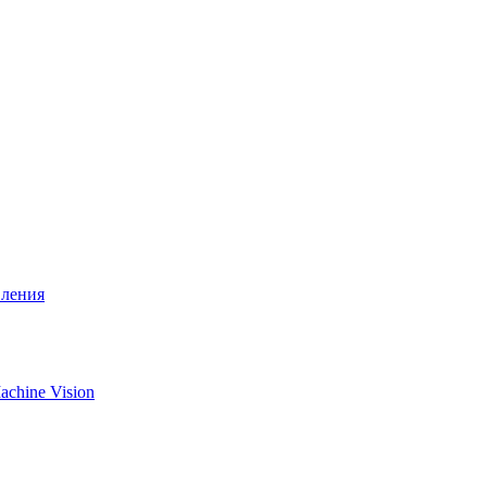
вления
chine Vision