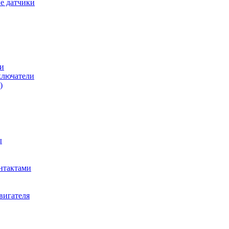
е датчики
и
ключатели
)
ы
нтактами
вигателя