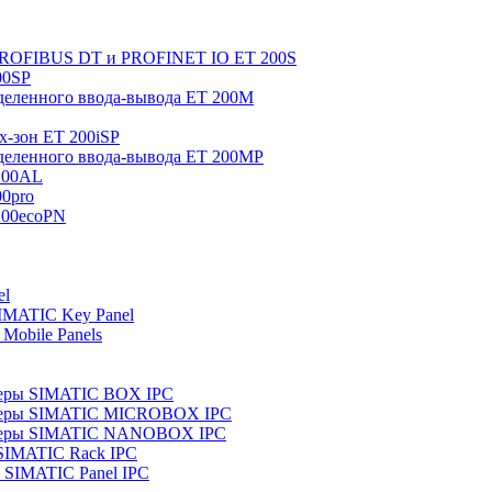
 PROFIBUS DT и PROFINET IO ET 200S
00SP
еленного ввода-вывода ET 200M
x-зон ET 200iSP
еленного ввода-вывода ET 200MP
200AL
0pro
200ecoPN
el
IMATIC Key Panel
Mobile Panels
еры SIMATIC BOX IPC
теры SIMATIC MICROBOX IPC
теры SIMATIC NANOBOX IPC
SIMATIC Rack IPC
SIMATIC Panel IPC