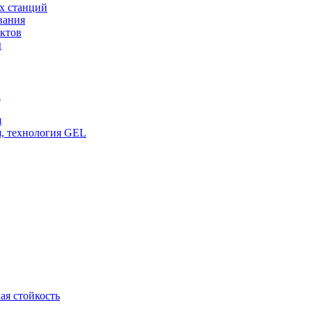
х станций
вания
ктов
ы
и
я
, технология GEL
ая стойкость