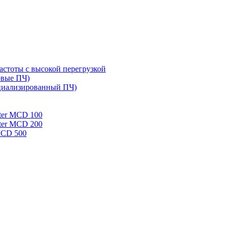
стоты с высокой перегрузкой
овые ПЧ)
циализированный ПЧ)
rter MCD 100
rter MCD 200
 MCD 500