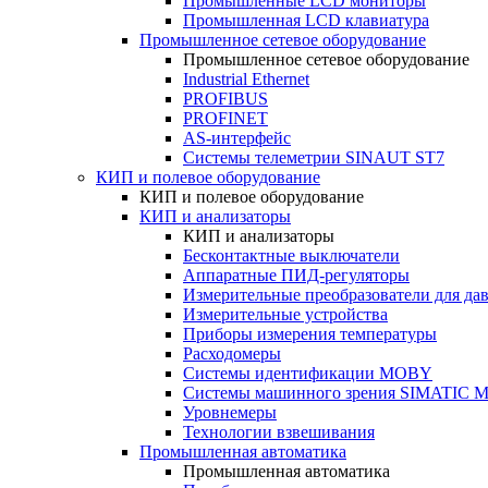
Промышленные LCD мониторы
Промышленная LCD клавиатура
Промышленное сетевое оборудование
Промышленное сетевое оборудование
Industrial Ethernet
PROFIBUS
PROFINET
AS-интерфейс
Системы телеметрии SINAUT ST7
КИП и полевое оборудование
КИП и полевое оборудование
КИП и анализаторы
КИП и анализаторы
Бесконтактные выключатели
Аппаратные ПИД-регуляторы
Измерительные преобразователи для да
Измерительные устройства
Приборы измерения температуры
Расходомеры
Системы идентификации MOBY
Системы машинного зрения SIMATIC Ma
Уровнемеры
Технологии взвешивания
Промышленная автоматика
Промышленная автоматика