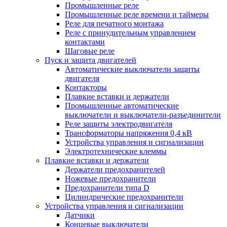
Промышленные реле
Промышленные реле времени и таймеры
Реле для печатного монтажа
Реле с принудительным управлением
контактами
Шаговые реле
Пуск и защита двигателей
Автоматические выключатели защиты
двигателя
Контакторы
Плавкие вставки и держатели
Промышленные автоматические
выключатели и выключатели-разъединители
Реле защиты электродвигателя
Трансформаторы напряжения 0,4 кВ
Устройства управления и сигнализации
Электротехнические клеммы
Плавкие вставки и держатели
Держатели предохранителей
Ножевые предохранители
Предохранители типа D
Цилиндрические предохранители
Устройства управления и сигнализации
Датчики
Концевые выключатели