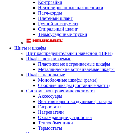
Контргайки
Неизолированные наконечники
Патч-корды
Плетеный шланг
Ручной инструмент
Спиральный шланг
Термоусадочные трубки
Щиты и шкафы
Щит распределительный навесной (ЩРН)
Шкафы встраиваемые
Пластиковые встраиваемые шкафы
Металлические встраиваемые шкафы
Шкафы напольные
Моноблочные шкафы (рамы)
Сборные шкафы (составные части)
Системы контроля микроклимата
Аксессуары
Вентиляторы и воздушные фильтры
Гигростаты
Нагреватели
Охлаждающие устройства
Теплообменники
Термостаты