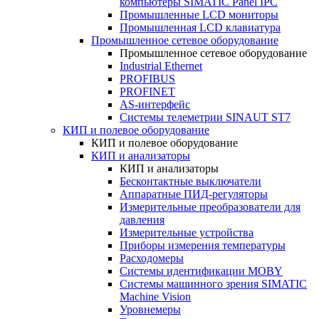
компьютеры SIMATIC Panel IPC
Промышленные LCD мониторы
Промышленная LCD клавиатура
Промышленное сетевое оборудование
Промышленное сетевое оборудование
Industrial Ethernet
PROFIBUS
PROFINET
AS-интерфейс
Системы телеметрии SINAUT ST7
КИП и полевое оборудование
КИП и полевое оборудование
КИП и анализаторы
КИП и анализаторы
Бесконтактные выключатели
Аппаратные ПИД-регуляторы
Измерительные преобразователи для
давления
Измерительные устройства
Приборы измерения температуры
Расходомеры
Системы идентификации MOBY
Системы машинного зрения SIMATIC
Machine Vision
Уровнемеры