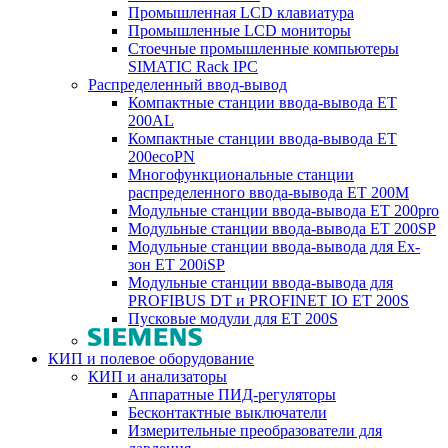
Промышленная LCD клавиатура
Промышленные LCD мониторы
Стоечные промышленные компьютеры
SIMATIC Rack IPC
Распределенный ввод-вывод
Компактные станции ввода-вывода ET
200AL
Компактные станции ввода-вывода ET
200ecoPN
Многофункциональные станции
распределенного ввода-вывода ET 200M
Модульные станции ввода-вывода ET 200pro
Модульные станции ввода-вывода ET 200SP
Модульные станции ввода-вывода для Ex-
зон ET 200iSP
Модульные станции ввода-вывода для
PROFIBUS DT и PROFINET IO ET 200S
Пусковые модули для ET 200S
КИП и полевое оборудование
КИП и анализаторы
Аппаратные ПИД-регуляторы
Бесконтактные выключатели
Измерительные преобразователи для