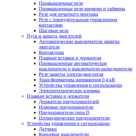
Промышленные реле
Промышленные реле времени и таймеры
Реле для печатного монтажа
Реле с принудительным управлением
контактами
Шаговые реле
Пуск и защита двигателей
Автоматические выключатели защиты
двигателя
Контакторы
Плавкие вставки и держатели
Промышленные автоматические
выключатели и выключатели-разъединители
Реле защиты электродвигателя
Трансформаторы напряжения 0,4 кВ
Устройства управления и сигнализации
Электротехнические клеммы
Плавкие вставки и держатели
Держатели предохранителей
Ножевые предохранители
Предохранители типа D
Цилиндрические предохранители
Устройства управления и сигнализации
Датчики
Концевые выключатели