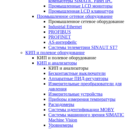
компьютеры SIMATIC Panel IPC
Промышленные LCD мониторы
Промышленная LCD клавиатура
Промышленное сетевое оборудование
Промышленное сетевое оборудование
Industrial Ethernet
PROFIBUS
PROFINET
AS-интерфейс
Системы телеметрии SINAUT ST7
КИП и полевое оборудование
КИП и полевое оборудование
КИП и анализаторы
КИП и анализаторы
Бесконтактные выключатели
Аппаратные ПИД-регуляторы
Измерительные преобразователи для
давления
Измерительные устройства
Приборы измерения температуры
Расходомеры
Системы идентификации MOBY
Системы машинного зрения SIMATIC
Machine Vision
Уровнемеры