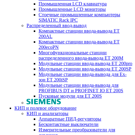
Промышленная LCD клавиатура
Промышленные LCD мониторы
Стоечные промышленные компьютеры
SIMATIC Rack IPC
Распределенный ввод-вывод
Компактные станции ввода-вывода ET
200AL
Компактные станции ввода-вывода ET
200ecoPN
Многофункциональные станции
распределенного ввода-вывода ET 200M
Модульные станции ввода-вывода ET 200pro
Модульные станции ввода-вывода ET 200SP
Модульные станции ввода-вывода для Ex-
зон ET 200iSP
Модульные станции ввода-вывода для
PROFIBUS DT и PROFINET IO ET 200S
Пусковые модули для ET 200S
КИП и полевое оборудование
КИП и анализаторы
Аппаратные ПИД-регуляторы
Бесконтактные выключатели
Измерительные преобразователи для