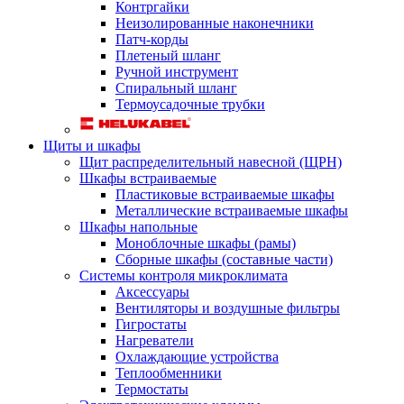
Контргайки
Неизолированные наконечники
Патч-корды
Плетеный шланг
Ручной инструмент
Спиральный шланг
Термоусадочные трубки
Щиты и шкафы
Щит распределительный навесной (ЩРН)
Шкафы встраиваемые
Пластиковые встраиваемые шкафы
Металлические встраиваемые шкафы
Шкафы напольные
Моноблочные шкафы (рамы)
Сборные шкафы (составные части)
Системы контроля микроклимата
Аксессуары
Вентиляторы и воздушные фильтры
Гигростаты
Нагреватели
Охлаждающие устройства
Теплообменники
Термостаты