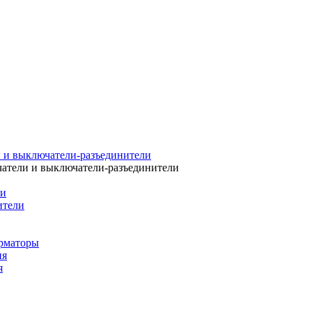
 и выключатели-разъединители
атели и выключатели-разъединители
ли
ители
рматоры
ия
я