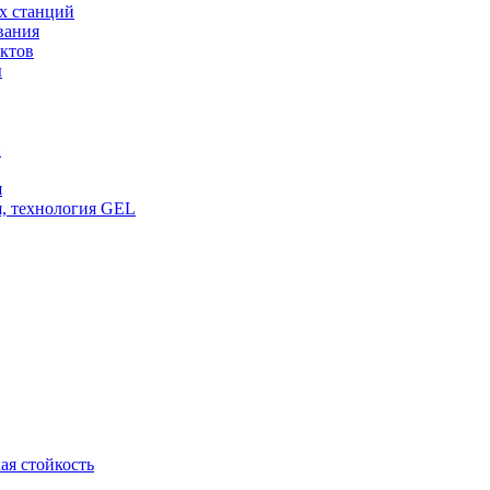
х станций
вания
ктов
ы
и
я
, технология GEL
ая стойкость