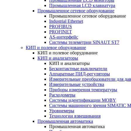
Промышленные LCD мониторы
Промышленная LCD клавиатура
Промышленное сетевое оборудование
Промышленное сетевое оборудование
Industrial Ethernet
PROFIBUS
PROFINET
AS-интерфейс
Системы телеметрии SINAUT ST7
КИП и полевое оборудование
КИП и полевое оборудование
КИП и анализаторы
КИП и анализаторы
Бесконтактные выключатели
Аппаратные ПИД-регуляторы
Измерительные преобразователи для да
Измерительные устройства
Приборы измерения температуры
Расходомеры
Системы идентификации MOBY
Системы машинного зрения SIMATIC Ma
Уровнемеры
Технологии взвешивания
Промышленная автоматика
Промышленная автоматика