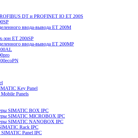
 PROFIBUS DT и PROFINET IO ET 200S
00SP
еленного ввода-вывода ET 200M
x-зон ET 200iSP
еленного ввода-вывода ET 200MP
200AL
0pro
200ecoPN
el
IMATIC Key Panel
Mobile Panels
еры SIMATIC BOX IPC
теры SIMATIC MICROBOX IPC
теры SIMATIC NANOBOX IPC
SIMATIC Rack IPC
SIMATIC Panel IPC