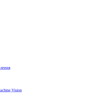
вления
chine Vision