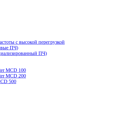
стоты с высокой перегрузкой
овые ПЧ)
циализированный ПЧ)
rter MCD 100
rter MCD 200
 MCD 500