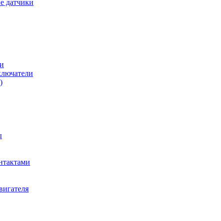
е датчики
и
ключатели
)
ы
нтактами
вигателя