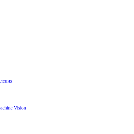
вления
chine Vision