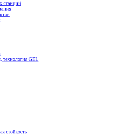
х станций
вания
ктов
ы
и
я
, технология GEL
ая стойкость