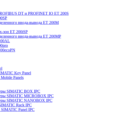
 PROFIBUS DT и PROFINET IO ET 200S
00SP
еленного ввода-вывода ET 200M
x-зон ET 200iSP
еленного ввода-вывода ET 200MP
200AL
0pro
200ecoPN
el
IMATIC Key Panel
Mobile Panels
еры SIMATIC BOX IPC
теры SIMATIC MICROBOX IPC
теры SIMATIC NANOBOX IPC
SIMATIC Rack IPC
SIMATIC Panel IPC