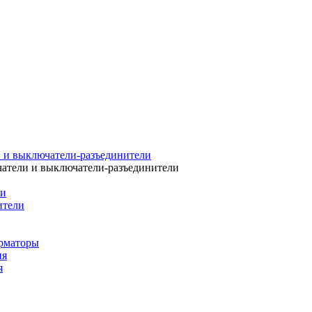
 и выключатели-разъединители
атели и выключатели-разъединители
ли
ители
рматоры
ия
я