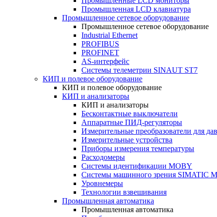
Промышленные LCD мониторы
Промышленная LCD клавиатура
Промышленное сетевое оборудование
Промышленное сетевое оборудование
Industrial Ethernet
PROFIBUS
PROFINET
AS-интерфейс
Системы телеметрии SINAUT ST7
КИП и полевое оборудование
КИП и полевое оборудование
КИП и анализаторы
КИП и анализаторы
Бесконтактные выключатели
Аппаратные ПИД-регуляторы
Измерительные преобразователи для да
Измерительные устройства
Приборы измерения температуры
Расходомеры
Системы идентификации MOBY
Системы машинного зрения SIMATIC Ma
Уровнемеры
Технологии взвешивания
Промышленная автоматика
Промышленная автоматика