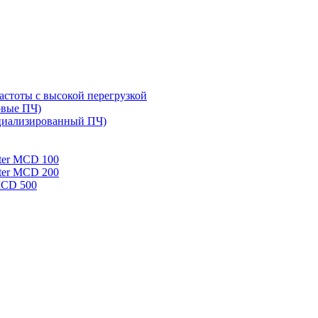
стоты с высокой перегрузкой
овые ПЧ)
циализированный ПЧ)
rter MCD 100
rter MCD 200
 MCD 500