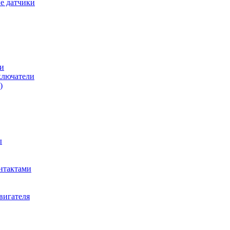
е датчики
и
ключатели
)
ы
нтактами
вигателя