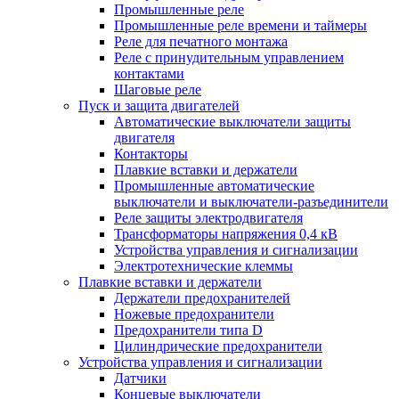
Промышленные реле
Промышленные реле времени и таймеры
Реле для печатного монтажа
Реле с принудительным управлением
контактами
Шаговые реле
Пуск и защита двигателей
Автоматические выключатели защиты
двигателя
Контакторы
Плавкие вставки и держатели
Промышленные автоматические
выключатели и выключатели-разъединители
Реле защиты электродвигателя
Трансформаторы напряжения 0,4 кВ
Устройства управления и сигнализации
Электротехнические клеммы
Плавкие вставки и держатели
Держатели предохранителей
Ножевые предохранители
Предохранители типа D
Цилиндрические предохранители
Устройства управления и сигнализации
Датчики
Концевые выключатели