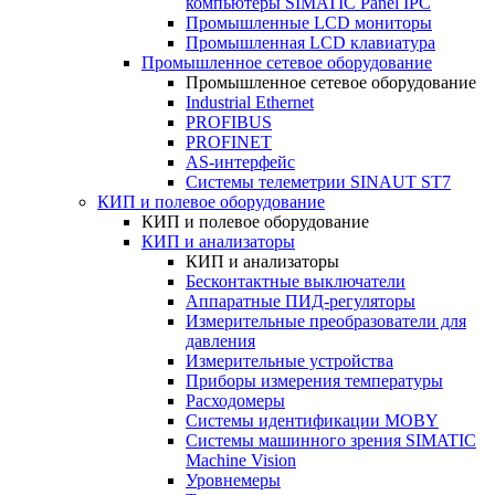
компьютеры SIMATIC Panel IPC
Промышленные LCD мониторы
Промышленная LCD клавиатура
Промышленное сетевое оборудование
Промышленное сетевое оборудование
Industrial Ethernet
PROFIBUS
PROFINET
AS-интерфейс
Системы телеметрии SINAUT ST7
КИП и полевое оборудование
КИП и полевое оборудование
КИП и анализаторы
КИП и анализаторы
Бесконтактные выключатели
Аппаратные ПИД-регуляторы
Измерительные преобразователи для
давления
Измерительные устройства
Приборы измерения температуры
Расходомеры
Системы идентификации MOBY
Системы машинного зрения SIMATIC
Machine Vision
Уровнемеры