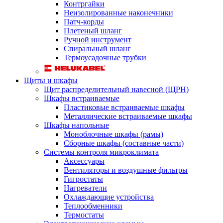
Контргайки
Неизолированные наконечники
Патч-корды
Плетеный шланг
Ручной инструмент
Спиральный шланг
Термоусадочные трубки
Щиты и шкафы
Щит распределительный навесной (ЩРН)
Шкафы встраиваемые
Пластиковые встраиваемые шкафы
Металлические встраиваемые шкафы
Шкафы напольные
Моноблочные шкафы (рамы)
Сборные шкафы (составные части)
Системы контроля микроклимата
Аксессуары
Вентиляторы и воздушные фильтры
Гигростаты
Нагреватели
Охлаждающие устройства
Теплообменники
Термостаты