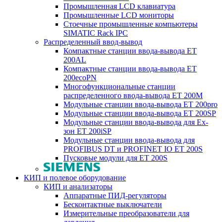
Промышленная LCD клавиатура
Промышленные LCD мониторы
Стоечные промышленные компьютеры
SIMATIC Rack IPC
Распределенный ввод-вывод
Компактные станции ввода-вывода ET
200AL
Компактные станции ввода-вывода ET
200ecoPN
Многофункциональные станции
распределенного ввода-вывода ET 200M
Модульные станции ввода-вывода ET 200pro
Модульные станции ввода-вывода ET 200SP
Модульные станции ввода-вывода для Ex-
зон ET 200iSP
Модульные станции ввода-вывода для
PROFIBUS DT и PROFINET IO ET 200S
Пусковые модули для ET 200S
КИП и полевое оборудование
КИП и анализаторы
Аппаратные ПИД-регуляторы
Бесконтактные выключатели
Измерительные преобразователи для