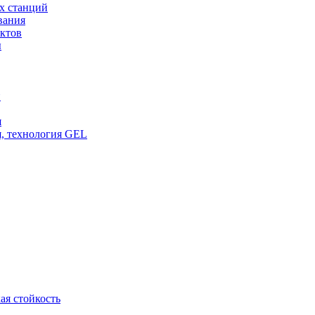
х станций
вания
ктов
ы
и
я
, технология GEL
ая стойкость