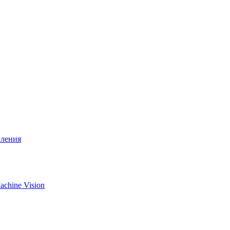
вления
chine Vision