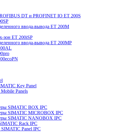
 PROFIBUS DT и PROFINET IO ET 200S
00SP
еленного ввода-вывода ET 200M
x-зон ET 200iSP
еленного ввода-вывода ET 200MP
200AL
0pro
200ecoPN
el
IMATIC Key Panel
Mobile Panels
еры SIMATIC BOX IPC
теры SIMATIC MICROBOX IPC
теры SIMATIC NANOBOX IPC
SIMATIC Rack IPC
SIMATIC Panel IPC