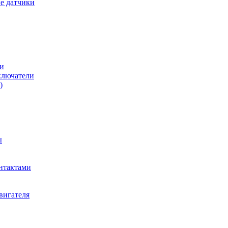
е датчики
и
ключатели
)
ы
нтактами
вигателя