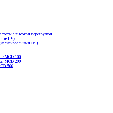
стоты с высокой перегрузкой
овые ПЧ)
циализированный ПЧ)
rter MCD 100
rter MCD 200
 MCD 500