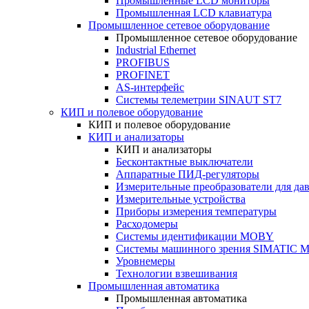
Промышленные LCD мониторы
Промышленная LCD клавиатура
Промышленное сетевое оборудование
Промышленное сетевое оборудование
Industrial Ethernet
PROFIBUS
PROFINET
AS-интерфейс
Системы телеметрии SINAUT ST7
КИП и полевое оборудование
КИП и полевое оборудование
КИП и анализаторы
КИП и анализаторы
Бесконтактные выключатели
Аппаратные ПИД-регуляторы
Измерительные преобразователи для да
Измерительные устройства
Приборы измерения температуры
Расходомеры
Системы идентификации MOBY
Системы машинного зрения SIMATIC Ma
Уровнемеры
Технологии взвешивания
Промышленная автоматика
Промышленная автоматика