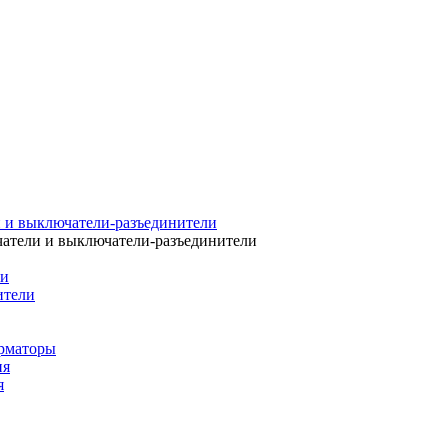
 и выключатели-разъединители
атели и выключатели-разъединители
ли
ители
рматоры
ия
я