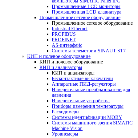
компьютеры SIMATIC Panel IPC
Промышленные LCD мониторы
Промышленная LCD клавиатура
Промышленное сетевое оборудование
Промышленное сетевое оборудование
Industrial Ethernet
PROFIBUS
PROFINET
AS-интерфейс
Системы телеметрии SINAUT ST7
КИП и полевое оборудование
КИП и полевое оборудование
КИП и анализаторы
КИП и анализаторы
Бесконтактные выключатели
Аппаратные ПИД-регуляторы
Измерительные преобразователи для
давления
Измерительные устройства
Приборы измерения температуры
Расходомеры
Системы идентификации MOBY
Системы машинного зрения SIMATIC
Machine Vision
Уровнемеры