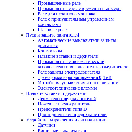
Промышленные реле
Промышленные реле времени и таймеры
Реле для печатного монтажа
Реле с принудительным управлением
контактами
Шаговые реле
Пуск и защита двигателей
Автоматические выключатели защиты
двигателя
Контакторы
Плавкие вставки и держатели
Промышленные автоматические
выключатели и выключатели-разъединители
Реле защиты электродвигателя
Трансформаторы напряжения 0,4 кВ
Устройства управления и сигнализации
Электротехнические клеммы
Плавкие вставки и держатели
Держатели предохранителей
Ножевые предохранители
Предохранители типа D
Цилиндрические предохранители
Устройства управления и сигнализации
Датчики
Концевые выключатели