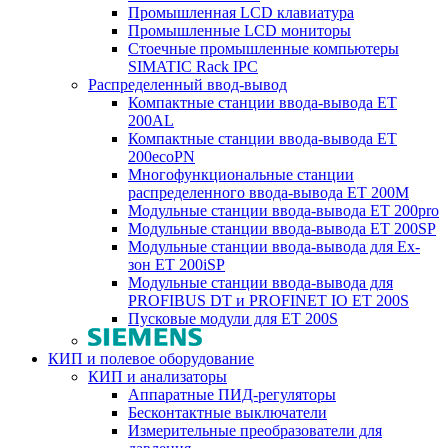
Промышленная LCD клавиатура
Промышленные LCD мониторы
Стоечные промышленные компьютеры
SIMATIC Rack IPC
Распределенный ввод-вывод
Компактные станции ввода-вывода ET
200AL
Компактные станции ввода-вывода ET
200ecoPN
Многофункциональные станции
распределенного ввода-вывода ET 200M
Модульные станции ввода-вывода ET 200pro
Модульные станции ввода-вывода ET 200SP
Модульные станции ввода-вывода для Ex-
зон ET 200iSP
Модульные станции ввода-вывода для
PROFIBUS DT и PROFINET IO ET 200S
Пусковые модули для ET 200S
КИП и полевое оборудование
КИП и анализаторы
Аппаратные ПИД-регуляторы
Бесконтактные выключатели
Измерительные преобразователи для