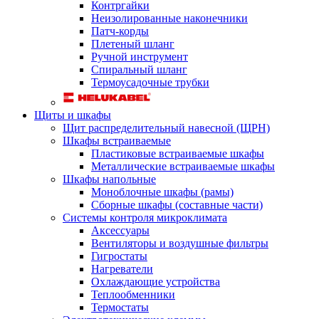
Контргайки
Неизолированные наконечники
Патч-корды
Плетеный шланг
Ручной инструмент
Спиральный шланг
Термоусадочные трубки
Щиты и шкафы
Щит распределительный навесной (ЩРН)
Шкафы встраиваемые
Пластиковые встраиваемые шкафы
Металлические встраиваемые шкафы
Шкафы напольные
Моноблочные шкафы (рамы)
Сборные шкафы (составные части)
Системы контроля микроклимата
Аксессуары
Вентиляторы и воздушные фильтры
Гигростаты
Нагреватели
Охлаждающие устройства
Теплообменники
Термостаты